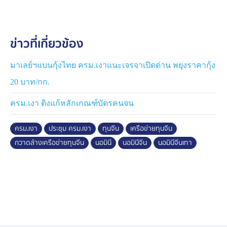
ด้าน นายปิยรัฐ จงเทพ สส.แบบบัญชีรายชื่อของพรรคฯ
กล่าวว่า หากไม่มีคดี "หมิง เฉิน ซัน" หรือ "คดีลักพาตัวชาว
ข่าวที่เกี่ยวข้อง
จีน" คงไม่มีโอกาสได้พูดถึงเรื่องนอมินีในสังคม ซึ่งเปรียบ
เป็น "ไตรภาคีสีเทา" ที่ประกอบไปด้วยอาชญากร เจ้าหน้าที่
ของรัฐ และทุนสีเทาขนาดใหญ่
มาเลย์ฯแบนกุ้งไทย ครม.เงาแนะเจรจาเปิดด่าน พยุงราคากุ้ง
20 บาท/กก.
แฉ 23 บริษัทนอมินี กว้านซื้อบ้านหรู
นายปิยรัฐ เปิดเผยว่า พบรายชื่อบัญชีบริษัทต้องสงสัย ครอบ
ครม.เงา ติงแก้หลักเกณฑ์บัตรคนจน
ครองทรัพย์สินในรูปแบบนอมินีให้ทุนจีน โดยมีผู้ถือหุ้น 1
คนใน 23 บริษัท และพบพฤติการณ์ถือครองทรัพย์สินเป็น
ครม.เงา
ประชุม ครม.เงา
ทุนจีน
เครือข่ายทุนจีน
บ้านหรูในโครงการแห่งหนึ่งย่านลาดพร้าว มูลค่าบ้านไม่ต่ำ
กวาดล้างเครือข่ายทุนจีน
นอมินี
นอมินีจีน
นอมินีจีนเทา
กว่า 50 ล้านบาท
และยังพบว่ามีไม่ต่ำกว่า 10 บริษัท จาก 23 บริษัท ที่ถือครอง
บ้านหรูในหมู่แห่งหนึ่งย่านศรีนครินทร์
หลังจากนี้จะติดตามว่าเงินเหล่านั้นจะนำไปสู่การฟอกเงิน
หรือไม่ โดยใช้กลไกของกรรมาธิการการกฎหมายฯ เรียก