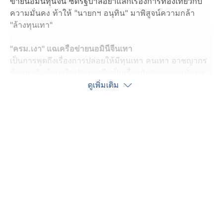
ข่ายนอมินีทุนจีน ซัดรัฐบาลอย่าแลกเรื่องการท่องเที่ยวกับ
ความมั่นคง ท้าให้ "นายกฯ อนุทิน" มาพิสูจน์ความกล้า
"ล้างทุนเทา"
"ครม.เงา" แฉเครือข่ายนอมินีจีนเทา
เป็นการพูดถึงเรื่องการปล่อยให้มีทุนเทา คนเทา อาชญากร
ข้ามชาติ เข้ามาในประเทศถือเป็นเรื่องภัยของความมั่นคง
ดูเพิ่มเติม
โดย นายพิจารณ์ เชาวพัฒนวงศ์ เลขาธิการพรรคประชาชน
เสนอแนวทางแก้ไขปัญหานี้ด้วยการกวดขัน และบังคับใช้
กฎหมาย ตั้งแต่ต้นน้ำ กลางน้ำ และปลายน้ำ
ด้าน นายณัฐพงษ์ เรืองปัญญาวุฒิ ผู้นำฝ่ายค้าน และหัวหน้า
พรรคประชาชน กล่าวว่า รัฐบาลปล่อยปละละเลยให้ระบบ
ราชการไทยเป็นส่วนหนึ่งในกระบวนการอาชญากรข้าม
ชาติ
อย่างกรณี "หมิงเฉิน ซัน" หากไม่เกิดเหตุ ตำรวจไทยจะไม่
เห็นสิ่งที่เครือข่ายสีเทากำลังขยายตัวในไทย