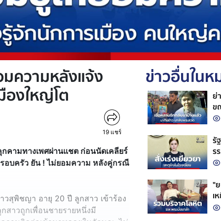
ยอมความหลังแจ้ง
ข่าวอื่นใน
เมืองใหญ่โต
ย่
ขณ
19
แชร์
รั
รร
คุกคามทางเพศผ่านแชต ก่อนนัดเคลียร์
สถ
รอบครัว ยัน ! ไม่ยอมความ หลังคู่กรณี
"ย
เห
สาวสุพิชญา อายุ 20 ปี ลูกสาว เข้าร้อง
ชว
ูกสาวถูกเพื่อนชายรายหนึ่งมี