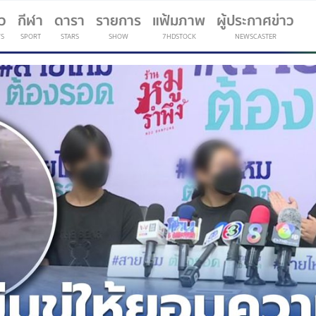
าว
กีฬา
ดารา
รายการ
แฟ้มภาพ
ผู้ประกาศข่าว
S
SPORT
STARS
SHOW
7HDSTOCK
NEWSCASTER
(current)