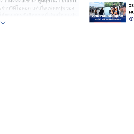
ความติดต่อเข้ามาพูดคุยในลักษณะไม่
วร
่านวิดีโอคอล แต่เมื่อแฟนหนุ่มของ
คน
ำให้ชายคู่กรณีเกิดความไม่พอใจ จนนำ
อมา
ดินทางมาหาแฟนหนุ่มของหญิงสาว เกิด
ยังมีการนำอาวุธปืนออกมาข่มขู่ จนผู้
่นจะไม่ปลอดภัยในชีวิตและทรัพย์สิน
้ช่วยติดตามความคืบหน้าของเรื่องดัง
หน่วยงานที่เกี่ยวข้องเร่งดำเนินการ
กับนายโต้ง อายุ 20 ปี คู่กรณี ตั้งแต่
มศึกษาปีที่ 6 ยืนยันว่าที่ผ่านมานาย
อน แต่เท่าที่ทราบ สมาชิกใน
้างรุนแรงอยู่แล้ว กระทั่งวันที่ 1
ายโต้ได้ส่งข้อความมาพูดคุยในลักษณะ
อลเพื่อช่วยตัวเอง ซึ่งในขณะนั้นตน
 แฟนหนุ่มของตนทราบเรื่อง จึงได้วิ