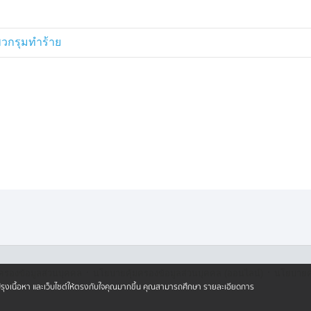
ฝ่ายไม่พอใจ ก่อนจะมีการท้าทายกัน
4 ซอย 22 ในเวลาประมาณ 04.00 น.
 คิดว่าเป็นเพียงการพูดคุยเคลียร์
พวกรุมทำร้าย
ัดหมาย กลับพบว่าฝั่งนายโต้เดินทางมา
์ ซึ่งเป็นแฟนใหม่ของมารดา รวม
าหาแฟนหนุ่มของตน พร้อมพูดในลักษณะ
รณ์ จะใช้อาวุธปืนจ่อบริเวณศีรษะของ
แฟนหนุ่ม ก่อนที่นายโต้ และนาย
 ขณะที่ตนพยายามวิ่งเข้าไปห้าม แต่
โดยมีการนำอาวุธปืนมาจ่อบริเวณ
่ยว” แต่ตนเป็นห่วงแฟน จึงไม่ยอมถอย
ี และชาวบ้านเข้ามาช่วยเหลือ ฝ่ายผู้
·
·
 “เจอครั้งหน้ากูยิงหน้า” พร้อมกำชับ
ครองข้อมูลส่วนบุคคล
นโยบายคุ้มครองข้อมูลส่วนบุคคล (ออนไลน์)
นโยบายคุ
ปรับปรุงเนื้อหา และเว็บไซต์ให้ตรงกับใจคุณมากขึ้น คุณสามารถศึกษา รายละเอียดการ
เหตุ ตนได้เดินทางเข้าแจ้งความที่
ียกสอบปากคำเพิ่มเติมจากฝ่ายคู่กรณี