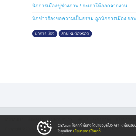
ดีโอคอลไปตักเตือนนายโต้ง แต่กลับทำให้อีก
นักการเมืองขู่ช่างภาพ ! จะเอาให้ออกจากงาน
และนัดเคลียร์ปัญหาบริเวณปากซอยโชคชัย 
โดยในตอนนั้นตน และแฟนหนุ่มไม่ได้เอะใจอะไร
นักข่าวร้องขอความเป็นธรรม ถูกนักการเมือง ยก
ปัญหาแบบตัวต่อตัว แต่เมื่อเดินทางไปถึงจุดน
พร้อม น.ส.วิภา ผู้เป็นมารดา และนายสมบูรณ
นักการเมือง
สายไหมต้องรอด
ทั้งหมด 3 คน โดยขี่รถจักรยานยนต์มา 2 คัน
จากนั้น น.ส.วิภา ได้ถืออาวุธมีดเดินเข้าม
ว่า “มึงมีอะไรกับลูกกูเหรอ” ก่อนที่นายสมบู
แฟนหนุ่มตน ต่อมานายโต้ได้ชกเข้าที่ใบหน้า
สมบูรณ์จะร่วมกันรุมทำร้ายร่างกายหลายครั้ง
กลับถูกคู่กรณีหันมาทำร้ายร่างกายเช่นกัน 
ใบหน้า พร้อมพูดว่า “มึงออกไปก่อน มึงไม่เกี
ทำให้ถูกเตะ ทำร้ายร่างกาย กระทั่งมีพลเมืองด
ก่อเหตุจึงขี่รถจักรยานยนต์หลบหนีไป
·
·
·
·
และก่อนหลบหนี นายโต้ยังได้หันมาพูดข่มขู่ว่า
เกี่ยวกับเรา
ติตต่อเรา
ร่วมงานกับเรา
เงื่อนไขและข้อตกลง
นโยบายคุ้ม
Ch7.com ใช้คุกกี้เพื่อที่จะได้นำข้อมูลไปวิเคราะห์เพื่อ
ว่า “อย่าบอกตำรวจ” ก่อนขี่รถออกไป หลังเกิด
Copyright © 2026 Bangkok Broadcasting & T.V. Co.,Ltd.
All rights reserved
นโยบายการใช้คุกกี้
ใช้คุกกี้ได้ที่
สน.โชคชัยทันที แต่จนถึงขณะนี้ยังไม่มีการเร