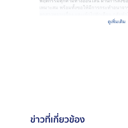
พฤติกรรมคุกคามทางออนไลน์ ผ่านการส่งข้อ
เหมาะสม พร้อมทั้งขอให้มีการกระทำอนาจารผ
ลูกสาวทราบเรื่อง และเข้าไปตักเตือน กลับท
ไปสู่ปัญหาความขัดแย้งที่บานปลายในเวลาต่
ดูเพิ่มเติม
ต่อมาชายคนดังกล่าวได้รวมกลุ่มพวกพ้อง เ
เหตุทะเลาะวิวาทและรุมทำร้ายร่างกาย อีกทั้ง
เสียหายและครอบครัว เกิดความหวาดกลัว หวั
จึงตัดสินใจเข้าร้องขอความช่วยเหลือ เพื่อให
กล่าว พร้อมเรียกร้องความเป็นธรรม และขอให้
ตามกฎหมาย
โดย น.ส.สุพิชญา ผู้เสียหาย เปิดเผยว่า ตนรู้จัก
สมัยเรียนชั้นประถมศึกษาปีที่ 1 จนถึงชั้นประถ
โต้งไม่เคยมีพฤติกรรมในลักษณะอนาจารมาก่
ครอบครัวของนายโต้งส่วนใหญ่มีพฤติกรรมค่อนข
มิถุนายนที่ผ่านมา เวลาประมาณ 01.00 น. น
ข่าวที่เกี่ยวข้อง
ไม่เหมาะสม มีพฤติกรรมคุกคาม และขอวิดีโอค
พยายามปฏิเสธมาโดยตลอด ขณะที่นายบัญวัฒน์