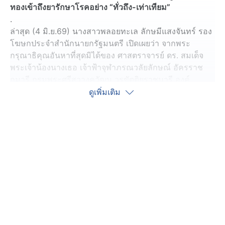
ทองเข้าถึงยารักษาโรคอย่าง “ทั่วถึง-เท่าเทียม”
.
ล่าสุด (4 มิ.ย.69) นางสาวพลอยทะเล ลักษมีแสงจันทร์ รอง
โฆษกประจำสำนักนายกรัฐมนตรี เปิดเผยว่า จากพระ
กรุณาธิคุณอันหาที่สุดมิได้ของ ศาสตราจารย์ ดร. สมเด็จ
พระเจ้าน้องนางเธอ เจ้าฟ้าจุฬาภรณวลัยลักษณ์ อัครราช
กุมารี กรมพระศรีสวางควัฒน วรขัตติยราชนารี องค์
ประธานและนายกสภาราชวิทยาลัยจุฬาภรณ์ ได้
ดูเพิ่มเติม
พระราชทานยารักษาโรคมะเร็งมุ่งเป้าชนิดเม็ด "อิมครานิบ
100 (Imcranib 100)" จำนวน 690,000 เม็ด เนื่องในโอกาส
วันคล้ายวันประสูติ 4 ก.ค. 2569 ภายใต้ “โครงการยารักษา
โรคมะเร็งเฉลิมพระเกียรติ 69 พรรษา” ให้แก่สำนักงานหลัก
ประกันสุขภาพแห่งชาติ หรือ สปสช.
.
โดยโรงงานผลิตเภสัชภัณฑ์ในพระดําริ ราชวิทยาลัยจุฬาภ
รณ์ ได้ดำเนินการผลิตและส่งมอบยารุ่นแรกของ สปสช. เข้า
สู่ศูนย์กระจายยาขององค์การเภสัชกรรม หรือ อภ. ซึ่งทำ
หน้าที่เป็นศูนย์กระจายยาหลักของ สปสช. เป็นที่เรียบร้อย
แล้ว โดยคลังสินค้าและการจัดส่งทั้งหมดดำเนินการภายใต้