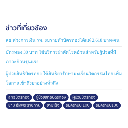
มาตรฐาน GDP (Good Distribution Practice) หรือ
มาตรฐานหลักเกณฑ์วิธีการที่ดีในการกระจายยาอย่าง
เคร่งครัด เพื่อคงคุณภาพและความปลอดภัยของตัวยาไว้
ข่าวที่เกี่ยวข้อง
สูงสุดจนถึงมือผู้ป่วย ทั้งนี้ ในลำดับต่อไป องค์การเภสัชกรรม
หรือ อภ. จะรับช่วงต่อในการเป็นผู้ดำเนินการกระจายยา
"อิมครานิบ 100" ไปยังหน่วยบริการสุขภาพและโรงพยาบาล
สธ.ห่วงการเงิน รพ. งบรายหัวบัตรทองได้แค่ 2,618 บาท/คน
ต่าง ๆ ทั่วประเทศตามแผนการกระจายยาของ สปสช. เพื่อ
บัตรทอง 30 บาท ใช้บริการผ่าตัดโรคอ้วนสำหรับผู้ป่วยที่มี
ให้ผู้ป่วยในระบบหลักประกันสุขภาพถ้วนหน้าสามารถเข้าถึง
ยารักษาโรคที่ทันสมัยได้อย่างทั่วถึงและเท่าเทียม
ภาวะอ้วนรุนแรง
.
ผู้ป่วยสิทธิบัตรทอง ใช้สิทธิยารักษามะเร็งนวัตกรรมไทย เพิ่ม
สำหรับยารักษาโรคมะเร็งมุ่งเป้าชนิดเม็ด "อิมครานิบ 100"
เป็นยารักษาแบบมุ่งเป้าที่ออกฤทธิ์ยับยั้งการทำงานของ
โอกาสเข้าถึงยาอย่างทั่วถึง
เอนไซม์ Tyrosine kinase ซึ่งสามารถยับยั้งการเติบโตและ
การกระจายของเซลล์มะเร็ง ทำให้ควบคุมโรคได้อย่างมี
สิทธิบัตรทอง
ผู้ป่วยสิทธิบัตรทอง
ผู้ป่วยบัตรทอง
ประสิทธิภาพ มีอาการข้างเคียงต่ำเมื่อเทียบกับการทำเคมี
ยามะเร็งพระราชทาน
ยามะเร็ง
อิมครานิบ 100
อิมครานิบ100
บำบัดแบบดั้งเดิม โดยสามารถใช้รักษาโรคมะเร็งได้หลาย
ประเภท อาทิ โรคมะเร็งเม็ดเลือดขาวเรื้อรังชนิดซีเอ็มแอล
(CML) มะเร็งเม็ดเลือดขาวเฉียบพลันชนิดฟิลาเดลเฟียบวก