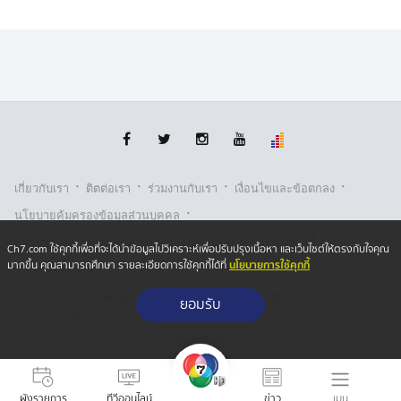
·
·
·
·
เกี่ยวกับเรา
ติตต่อเรา
ร่วมงานกับเรา
เงื่อนไขและข้อตกลง
·
นโยบายคุ้มครองข้อมูลส่วนบุคคล
·
·
นโยบายคุ้มครองข้อมูลส่วนบุคคล (ออนไลน์)
นโยบายคุกกี้
Ch7.com ใช้คุกกี้เพื่อที่จะได้นำข้อมูลไปวิเคราะห์เพื่อปรับปรุงเนื้อหา และเว็บไซต์ให้ตรงกับใจคุณ
นโยบายการใช้คุกกี้
มากขึ้น คุณสามารถศึกษา รายละเอียดการใช้คุกกี้ได้ที่
รับเรื่องร้องเรียน
Copyright © 2026 Bangkok Broadcasting & T.V. Co.,Ltd.
ยอมรับ
All rights reserved
เมนู
ผังรายการ
ทีวีออนไลน์
ข่าว