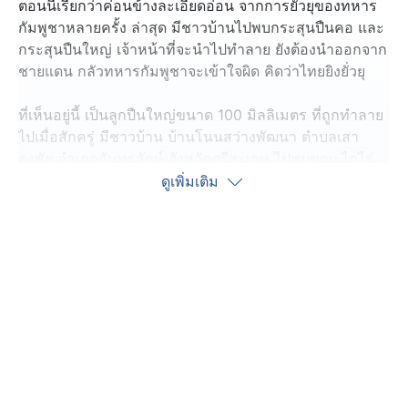
ตอนนี้เรียกว่าค่อนข้างละเอียดอ่อน จากการยั่วยุของทหาร
กัมพูชาหลายครั้ง ล่าสุด มีชาวบ้านไปพบกระสุนปืนคอ และ
กระสุนปืนใหญ่ เจ้าหน้าที่จะนำไปทำลาย ยังต้องนำออกจาก
ชายแดน กลัวทหารกัมพูชาจะเข้าใจผิด คิดว่าไทยยิงยั่วยุ
ที่เห็นอยู่นี้ เป็นลูกปืนใหญ่ขนาด 100 มิลลิเมตร ที่ถูกทำลาย
ไปเมื่อสักครู่ มีชาวบ้าน บ้านโนนสว่างพัฒนา ตำบลเสา
ธงชัย อำเภอกันทรลักษ์ จังหวัดศรีสะเกษ ไปพบขณะไถไร่
เพื่อทำการเพาะปลูก จึงแจ้งเจ้าหน้าที่หน่วยเก็บกู้ และ
ดูเพิ่มเติม
ทำลายวัตถุระเบิด ของตำรวจภูธรจังหวัดศรีสะเกษ ไปตรวจ
สอบและเก็บกู้
โดยร้อยตำรวจเอก ประวิทย์ สุทธวงศ์ รองสารวัตรกองกำกับ
การสืบสวน ตำรวจภูธรจังหวัดศรีสะเกษ หัวหน้าชุดปฎิบัติ
การเก็บกู้วัตถุระเบิด ตำรวจภูธรจังหวัดศรีสะเกษ บอกว่า
ลูกปืนใหญ่ที่พบอยู่ในสภาพสมบูรณ์ ที่ชาวบ้านไปพบใน
ลักษณะวางอยู่บนพื้นดิน น่าจะเกิดจากการตกในลักษณะ
แฉลบ ไม่ได้ตกในแนวดิ่ง จึงไม่จมลงไปในดิน