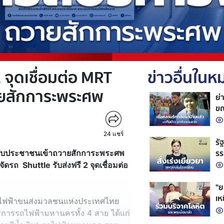
 จุดเชื่อมต่อ MRT
ข่าวอื่นใน
ายสักการะพระศพ
ย่
ขณ
24
แชร์
รั
รร
รับประชาชนเข้าถวายสักการะพระศพ
สถ
จัดรถ Shuttle รับส่งฟรี 2 จุดเชื่อมต่อ
"ย
เห
การรถไฟฟ้าขนส่งมวลชนแห่งประเทศไทย
ชว
การรถไฟฟ้ามหานครทั้ง 4 สาย ได้แก่