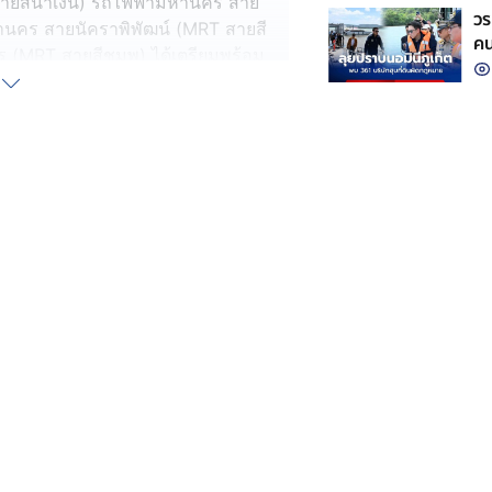
ยสีน้ำเงิน) รถไฟฟ้ามหานคร สาย
วร
นคร สายนัคราพิพัฒน์ (MRT สายสี
คน
 (MRT สายสีชมพู) ได้เตรียมพร้อม
การะพระศพ สมเด็จพระเจ้าลูกเธอ เจ้า
ราชสาริณีสิริพัชร มหาวัชรราชธิดา
การรถไฟฟ้ามหานคร และ ขสมก. ในครั้ง
าระพระบรมศพ สมเด็จพระนางเจ้าสิริกิ
หลวง
งสถานีรถไฟฟ้า MRT สายสีน้ำเงิน ไปยัง
ริการเดินรถไฟฟ้ามหานคร เตรียมพร้อม
ระชาชน อาทิ การจัดเจ้าหน้าที่
ประกาศเสียง (PA) ให้ข้อมูลจุดเชื่อม
ะบบจัดเก็บค่าโดยสารและการระบายผู้
 เป็นต้น รวมถึงจัดวางอัตรากำลัง