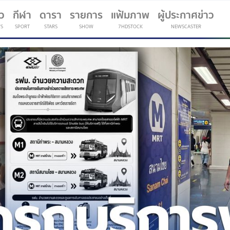
าว
กีฬา
ดารา
รายการ
แฟ้มภาพ
ผู้ประกาศข่าว
S
SPORT
STARS
SHOW
7HDSTOCK
NEWSCASTER
(current)