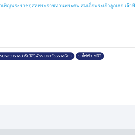
โดยเพิ่มความเข้มงวดและความถี่ใน
ำเพ็ญพระราชกุศลพระราชทานพระศพ สมเด็จพระเจ้าลูกเธอ เจ้าฟ้
วกโดยรอบสถานีรถไฟฟ้า อาคารและ
อาคารและลานจอดรถของ รฟม. เพื่อ
ังนี้ รถไฟฟ้า MRT สายสีม่วง ประกอบ
บางไผ่ สถานีสามแยกบางใหญ่ สถานี
 กรมหลวงราชสาริณีสิริพัชร มหาวัชรราชธิดา
รถไฟฟ้า MRT
รจอดแล้วจร 4 แห่ง ที่สถานี
ทย และ สถานีหลักสอง (2 อาคาร)
ร สถานีรัชดาภิเษก สถานีห้วยขวาง
ถานีศูนย์การประชุมแห่งชาติสิริกิติ์
ำนวน 1 แห่ง ที่สถานีศรีเอี่ยม
วน 1 แห่ง ที่สถานีมีนบุรี