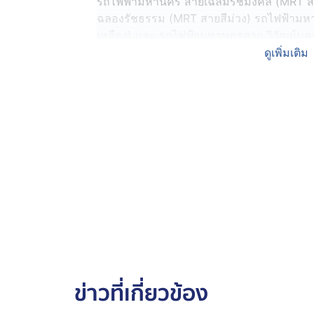
รถไฟฟ้ามหานคร สายเฉลิมรัชมงคล (MRT สา
ฉลองรัชธรรม (MRT สายสีม่วง) รถไฟฟ้ามหา
เหลือง) และ รถไฟฟ้ามหานครสาย วิวัฒน์นคร
รองรับประชาชนที่จะเดินทางเข้าร่วมถวายสัก
ดูเพิ่มเติม
ฟ้าพัชรกิติยาภา นเรนทิราเทพยวดี กรมหลวง
ให้เป็นไปด้วยความเรียบร้อย โดยจัดให้บริ
นี้จัดขึ้นในลักษณะเช่นเดียวกับการถวายสักก
ติ์ พระบรมราชินีนาถ พระบรมราชชนนีพันปี
โดย ขสมก. จัดรถบริการรับ - ส่ง ฟรี ระหว่า
สนามหลวง ดังนี้
1. สถานีท่าพระ - สนามหลวง ทางออกที่ 1
2. สถานีสนามไชย - สนามหลวง ทางออกที่ 1
พร้อมกันนี้ ได้สั่งการให้ผู้รับสัมปทานให้บ
อำนวยความสะดวกและรองรับการเดินทางของป
ประจำสถานีเพิ่มเติม การติดตั้งป้ายแนะนำและ
ข่าวที่เกี่ยวข้อง
ต่อการเดินทางอย่างชัดเจน จัดเตรียมพร้อมร
โดยสาร จัดขบวนรถเสริมพิเศษพร้อมให้บริการ