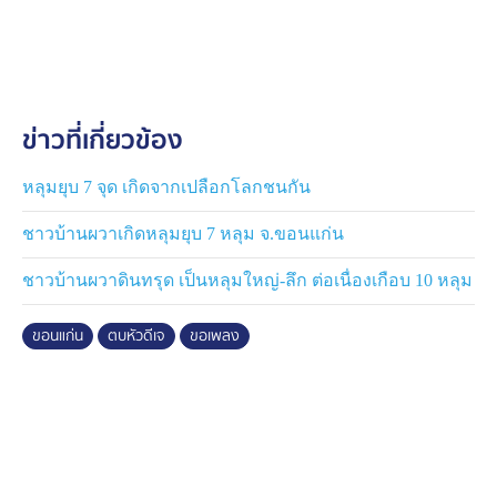
ไม่เคยสนทนากันมาก่อน เดินเข้ามาในบูธดีเจ และกล่าวใน
ทำนองข่มขู่ว่า “กูบอกให้มึงเปิด HBD มึงไม่เข้าใจเหรอ มึงรู้
ไหมกูเป็นใคร” จากนั้นได้ตบเข้าที่ศีรษะของตนหลายครั้ง
ติดต่อกัน
ข่าวที่เกี่ยวข้อง
ผู้เสียหายยังระบุเพิ่มเติมว่า ระหว่างเกิดเหตุ คู่กรณีได้ถอด
หมวกของตนออกแล้วโยนทิ้ง หรือตบจนหมวกหลุด ซึ่งตน
ไม่แน่ใจ เนื่องจากคู่กรณีเข้ามาทางด้านหลัง ขณะเดียวกัน
หลุมยุบ 7 จุด เกิดจากเปลือกโลกชนกัน
ยืนยันว่าทางร้านไม่ได้มีส่วนเกี่ยวข้องหรือหละหลวมในการ
ชาวบ้านผวาเกิดหลุมยุบ 7 หลุม จ.ขอนแก่น
ดูแลความปลอดภัย แต่เหตุเกิดขึ้นในช่วงชุลมุน ขณะที่ทีม
งานและคนสนิทที่ตนเชิญมากำลังเดินเข้ามาหา พร้อมตั้ง
ชาวบ้านผวาดินทรุด เป็นหลุมใหญ่-ลึก ต่อเนื่องเกือบ 10 หลุม
คำถามว่าเหตุใดต้องใช้อำนาจที่ตัวเองมีมาข่มขู่และทำร้าย
ร่างกาย ทั้งที่ตนเพียงมาทำงานหาเงินเลี้ยงครอบครัวเท่านั้น
ขอนแก่น
ตบหัวดีเจ
ขอเพลง
ภายหลังเกิดเหตุ มีกลุ่มดีเจหลายรายออกมาโพสต์และแชร์
เรื่องราวดังกล่าว พร้อมวิพากษ์วิจารณ์พฤติกรรมของนัก
ท่องเที่ยวชายรายนี้ โดยระบุว่าเป็นเหตุการณ์ที่นักท่องเที่ยว
มีพฤติกรรมกร่าง และอ้างอิทธิพลในพื้นที่ หลังขอเพลง
HBD ให้สาว ไม่ได้ดั่งใจ จึงเข้าไปทำร้ายดีเจขณะปฏิบัติ