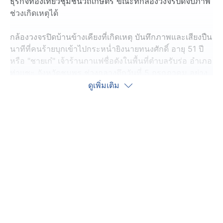
ธุรกิจท่องเที่ยวชุมชนวิถีเกษตร ขณะที่กล้องวงจรปิดจับภาพ
ช่วงเกิดเหตุได้
กล้องวงจรปิดบ้านข้างเคียงที่เกิดเหตุ บันทึกภาพและเสียงปืน
นาทีที่คนร้ายบุกเข้าไปกระหน่ำยิงนายทนงศักดิ์ อายุ 51 ปี ​
หรือ "ชายเก๋" เจ้าร้านกาแฟชื่อดังในพื้นที่ตำบลรับร่อ อำเภอ
ท่าแซะ จังหวัดชุมพร ช่วงกลางดึกวันที่ 5 กรกฎาคม อย่าง
อุกอาจ จำนวน 15 นัด จนเสียชีวิต
ดูเพิ่มเติม
พยานระบุว่า ก่อนเกิดเหตุ นายทนงศักดิ์ ซึ่งเปิดร้านกาแฟอยู่
ริมถนนปากทางเข้าวัด และเป็นผู้ก่อตั้งวิสาหกิจท่องเที่ยว
ชุมชนวิถีเกษตรบ้านพันวาล เดินไปพูดคุยกับ พระสงฆ์และ
คนงานที่กำลังจัดเตรียมวางเต็นท์จำหน่ายสินค้าในงาน
เทศกาลทุเรียน ระหว่างวันที่ 10 - 20 กรกฎาคมนี้ ที่ทาง
สำนักสงฆ์หินเข้ ตำบลรับร่อ อำเภอท่าแซะ จัดขึ้น
ระหว่างนั้น คนร้ายใส่ชุดดำ สวมหมวก ใส่แมสก์ปิดบัง
อำพรางใบหน้า รูปร่างล่ำท้วมสูงประมาณ 165 เซนติเมตร
อายุราว 40-45 ปี ขี่รถจักรยานยนต์ไม่ทราบสีและทะเบียน