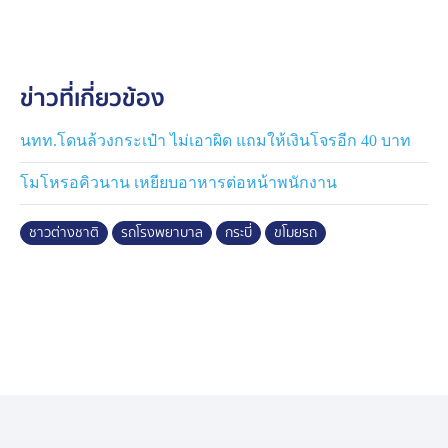
สกัดจับกันวุ่นทั้งถนน ชาวบ้านบางคนทนพฤติกรรมไม่ไหว
พากันรุมยำจนน่วมสิ้นฤทธิ์ในที่สุด จากนั้นรถสายตรวจมา
รับตัวพาไปส่งพนักงานสอบสวน สภ.เมืองกระบี่ ดำเนินคดี
ข่าวที่เกี่ยวข้อง
ตามกฎหมาย
เจ้าหน้าที่ รพ.ให้ข้อมูลว่า ช่วงก่อนเกิดเหตุ ไม่แน่ใจว่าชาย
นทท.โดนล้วงกระเป๋า ไม่เอาผิด แถมให้เงินโจรอีก 40 บาท
คนดังกล่าวเข้าไปที่ รพ.เพราะอะไร แต่มาทราบจากเจ้า
โมโหรอคิวนาน เหยียบอาหารต่อหน้าพนักงาน
หน้าที่ประจำแผนกฉุกเฉินว่ารถตู้ฉุกเฉินถูกชายคนดังกล่าว
ขับออกไป เนื่องจากเจ้าหน้าที่ต้องเสียบกุญแจไว้ประจำรถ
ชาวต่างชาติ
รถโรงพยาบาล
กระบี่
ขโมยรถ
เพื่อให้พร้อมออกรับผู้ป่วยฉุกเฉินตลอดเวลา