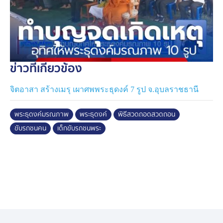
ข่าวที่เกี่ยวข้อง
จิตอาสา สร้างเมรุ เผาศพพระธุดงค์ 7 รูป จ.อุบลราชธานี
พระธุดงค์มรณภาพ
พระธุดงค์
พิธีสวดถอดสวดถอน
ขับรถชนคน
เด็กขับรถชนพระ