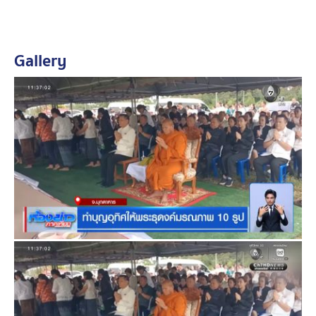
สบายใจของชาวบ้าน ที่อยู่บริเวณนั้น ในพิธีมีดินทราย
พร้อมกับดอกไม้ธูปเทียน จำนวน 10 ช่อ เป็นตัวแทนของพระ
มรณภาพ ตั้งเสาล้อมด้วยสายสิญจน์ เชิญพระสงฆ์เข้าร่วม
Gallery
พิธี พิธี 4 รูป และมีพระที่อยู่ในเหตุการณ์ด้วย
และวันนี้ ในช่วงบ่าย จะมีพิธีพระราชทานเพลิงศพให้พระ
สงฆ์ที่มรณภาพจากอุบัติเหตุเด็กชาย 11 ขวบ ขับรถกระบะ
พุ่งชนพระธุดงค์ ที่เดินธรรมยาตรา พิธีพระราชทานเพลิงศพ
พระสงฆ์ จำนวน 7 รูป จะจัดขึ้นที่เมรุกลางแจ้งที่จิตอาสาได้
จัดทำขึ้นมาใหม่ 7 เมรุชั่วคราว อย่างงดงาม ที่วัดบ้านน้ำขุ่น
อำเภอน้ำขุ่น จังหวัดอุบลราชธานี นอกจากนี้ ยังมีพิธี
พระราชทานเพลิงศพ พระภิกษุอีก 1 รูป ที่จังหวัด
นครราชสีมา ที่มรณภาพจากเหตุการณ์นี้