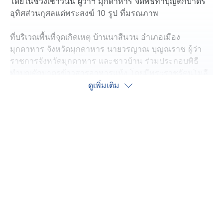
โดยในช่วงเช้าวันนี้ ผู้ว่าฯ มุกดาหาร จัดพิธีทำบุญตักบาตร
อุทิศส่วนกุศลแด่พระสงฆ์ 10 รูป ที่มรณภาพ
ที่บริเวณพื้นที่จุดเกิดเหตุ บ้านนาสีนวน อำเภอเมือง
มุกดาหาร จังหวัดมุกดาหาร นายวรญาณ บุญณราช ผู้ว่า
ราชการจังหวัดมุกดาหาร และชาวบ้าน ร่วมประกอบพิธี
ทำบุญตักบาตรข้าวสารอาหารแห้ง โดยมีพระราชรัตนโมลี
เจ้าคณะจังหวัดมุกดาหาร เป็นประธานฝ่ายสงฆ์
ดูเพิ่มเติม
ภายในพิธี พระสงฆ์จำนวน 10 รูป เจริญพระพุทธมนต์ ถวาย
ภัตตาหาร จตุปัจจัย และไทยธรรม เพื่ออุทิศส่วนกุศลแด่พระ
สงฆ์ผู้มรณภาพจากเหตุการณ์ดังกล่าว พร้อมร่วมกัน
อธิษฐานขอให้เกิดความเป็นสิริมงคลและสร้างขวัญกำลังใจ
เป็นพลังความสามัคคีของชาวจังหวัดมุกดาหาร ร่วมเยียวยา
ความสูญเสียที่เกิดขึ้น
และเมื่อวานนี้ ได้มีพิธี "สวดถอดสวดถอน" ณ จุดที่เกิด
อุบัติเหตุเศร้าสลด เชิญดวงวิญญาณ 10 พระธุดงค์ละสังขาร
คณะสงฆ์ เป็นอีกพิธีทางความเชื่อของชาวพุทธเพื่อความ