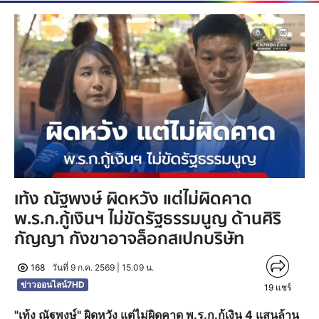
เท้ง ณัฐพงษ์ ผิดหวัง แต่ไม่ผิดคาด
พ.ร.ก.กู้เงินฯ ไม่ขัดรัฐธรรมนูญ ด้านศิริ
กัญญา กังขาอาจล็อกสเปกบริษัท
168
วันที่ 9 ก.ค. 2569 | 15.09 น.
ข่าวออนไลน์7HD
19
แชร์
"เท้ง ณัฐพงษ์" ผิดหวัง แต่ไม่ผิดคาด พ.ร.ก.กู้เงิน 4 แสนล้าน