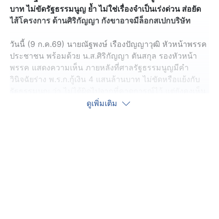
บาท ไม่ขัดรัฐธรรมนูญ ย้ำ ไม่ใช่เรื่องจำเป็นเร่งด่วน ส่อยัด
ไส้โครงการ ด้านศิริกัญญา กังขาอาจมีล็อกสเปกบริษัท
วันนี้ (9 ก.ค.69) นายณัฐพงษ์ เรืองปัญญาวุฒิ หัวหน้าพรรค
ประชาชน พร้อมด้วย น.ส.ศิริกัญญา ตันสกุล รองหัวหน้า
พรรค แสดงความเห็น ภายหลังที่ศาลรัฐธรรมนูญมีคำ
วินิจฉัยร่าง พ.ร.ก.กู้เงิน 4 แสนล้านบาท ไม่ขัดหรือแย้งกับ
รัฐธรรมนูญ ว่า ไม่ได้ผิดไปจากที่คาดการณ์ไว้ แต่ยังคงเห็น
ตรงกันว่า รัฐบาลไม่มีความจำเป็นต้องใช้อำนาจพิเศษออก
ดูเพิ่มเติม
พ.ร.ก.กู้เงินฉบับนี้ เพราะไม่ได้มีเหตุจำเป็นเร่งด่วน หากแต่
เป็นการพยายามสอดไส้โครงการต่าง ๆ ที่บรรจุไว้ในร่าง
พระราชบัญญัติงบประมาณรายจ่ายประจำปี สิ่งที่เห็นได้ชัด
ที่สุดคือ ขณะนี้คณะกรรมาธิการวิสามัญพิจารณาร่าง
พ.ร.บ.งบประมาณรายจ่ายประจำปีงบประมาณ 2570 กำลัง
พิจารณาโครงการเหล่านี้อยู่ และในช่วงเช้าวันเดียวกัน
หน่วยงานขององค์กรปกครองส่วนท้องถิ่น รวมถึงหน่วยงาน
อื่นที่ต้องการใช้เงินกู้ 400,000 ล้านบาท ได้เข้าชี้แจงราย
ละเอียดโครงการต่อคณะกรรมาธิการ