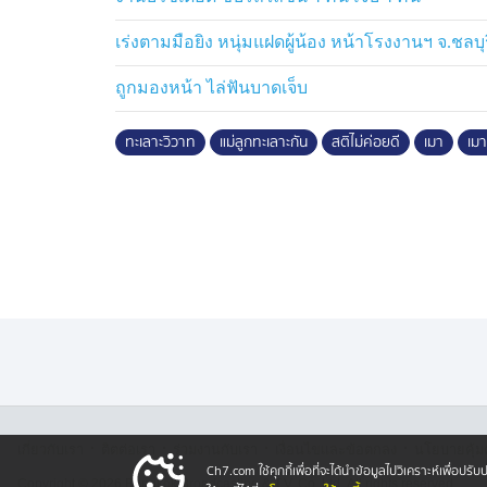
เร่งตามมือยิง หนุ่มแฝดผู้น้อง หน้าโรงงานฯ จ.ชลบุ
ถูกมองหน้า ไล่ฟันบาดเจ็บ
ทะเลาะวิวาท
แม่ลูกทะเลาะกัน
สติไม่ค่อยดี
เมา
เมา
·
·
·
·
เกี่ยวกับเรา
ติตต่อเรา
ร่วมงานกับเรา
เงื่อนไขและข้อตกลง
นโยบายคุ้ม
Ch7.com ใช้คุกกี้เพื่อที่จะได้นำข้อมูลไปวิเคราะห์เพื่อ
Copyright © 2026 Bangkok Broadcasting & T.V. Co.,Ltd.
All rights reserved