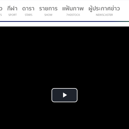
าว
กีฬา
ดารา
รายการ
แฟ้มภาพ
ผู้ประกาศข่าว
S
SPORT
STARS
SHOW
7HDSTOCK
NEWSCASTER
(current)
Play
Video