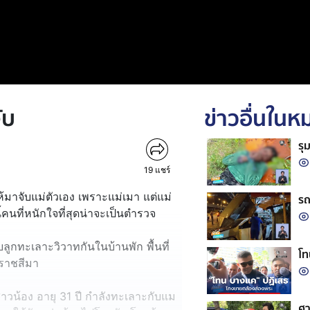
ับ
ข่าวอื่นใน
รุ
19
แชร์
ให้มาจับแม่ตัวเอง เพราะแม่เมา แต่แม่
รถ
้คนที่หนักใจที่สุดน่าจะเป็นตำรวจ
ูกทะเลาะวิวาทกันในบ้านพัก พื้นที่
โท
รราชสีมา
างสาวน้อง อายุ 31 ปี กำลังทะเลาะกับแม
ศา