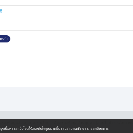
รี
เหล้า
·
·
ครองข้อมูลส่วนบุคคล
นโยบายคุ้มครองข้อมูลส่วนบุคคล (ออนไลน์)
นโยบายคุ
ปรับปรุงเนื้อหา และเว็บไซต์ให้ตรงกับใจคุณมากขึ้น คุณสามารถศึกษา รายละเอียดการ