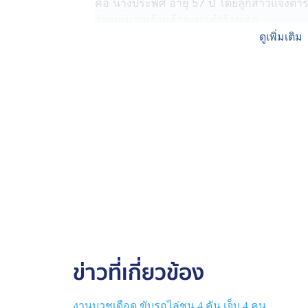
่คือ นางประพิศ อายุ 57 ปี โดยลูกสาวแจ้งตำร
ว่าแม่เมาเหล้าแล้วจะมาทำร้ายเธอ
ดูเพิ่มเติม
ส่วนแม่ที่อยู่ในอาการเมาสุราก็ร้องให้น้อยอก
ๆ ที่เธอเพิ่งไปรับลูกสาวจากต่างจังหวัดมาอยู่
และจะพาไปรักษาอาการที่โรงพยาบาล
แม่เล่าว่า เห็นว่าลูกสาวไปอยู่กับกลุ่มวัยรุ่น
กลุ่มวัยรุ่นทำร้ายร่างกาย กลับถูกลูกสาวแจ้
สุดท้ายเรื่องนี้ทางตำรวจทำได้แค่ว่ากล่าวตั
มารับตัวทั้งแม่และลูกไปดำเนินคดีที่ สภ.พิมา
สงบสติอารมณ์
ข่าวที่เกี่ยวข้อง
งานบวชเดือด ขับรถไล่ชน 4 คัน เจ็บ 4 คน