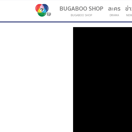
BUGABOO SHOP
ละคร
ข่
BUGABOO SHOP
DRAMA
NEW