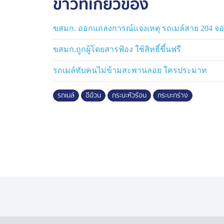
ข่าวที่เกี่ยวข้อง
กรณีขับรถปาดหน้าและเบรกกะทันหันให้ตนชน 
อะไร ซึ่งคู่กรณีทำแบบนี้อยู่ 2 รอบ
ขสมก. ออกแถลงการณ์แจงเหตุ รถเมล์สาย 204 จอด
จนรอบที่ 3 ตนจึงบีบแตรใส่เขา พอถึงตรง BTS 
ขสมก.ถูกผู้โดยสารฟ้อง ใช้สิทธิ์ขึ้นฟรี
เนื่องจากคู่กรณีจงใจจอดรถแช่ ขวางป้ายรถเม
รถเมล์ทับคนไม่ข้ามสะพานลอย ใครประมาท
ตรงป้ายรถเมล์ คู่กรณีลดกระจกและด่าด้ว
คำก็ “อีอ้วน” สองคำก็ ”อีอ้วน“ ตนจึงด่ากลับ
รถเมล์
อีอ้วน
กระบะหัวร้อน
กระบะกร่าง
เรื่องจึงเกิดมาตามในคลิป
และคู่กรณีก็มาเปลี่ยนประเด็นว่าตนไปด่าถึงพ
ทำไมตนถึงด่ากลับ ทุกคนต้องดูตามในคลิป 
รถไป ตนตอบโต้อยู่บนรถ ที่ถ่ายคลิปไว้เป็นห
โดนทำร้ายร่างกายก็จำเป็นจะต้องมีหลักฐาน ม
ขณะที่กำลังทะเลาะกัน มีผู้โดยสารอยู่ข้างล่างก
ตะโกนถามว่าถ่ายทำไมเลย
ตนรู้สึกโมโหมาก ตั้งใจมาหาเรื่องแน่ ๆ วันนี้
สภ.มีนบุรี อยากให้ทุกคนใจเย็น ตนเองก็เย็นแล