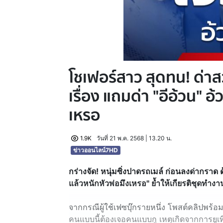
โชเฟอร์สาว สุดทน! ด่า
เรื่อง แถมด่า "อีอ้วน" อ
เหรอ
1.9K
วันที่ 21 พ.ค. 2568 | 13.20 น.
ข่าวออนไลน์7HD
กร่างจัด! หนุ่มซิ่งปาดรถเมล์ ก่อนลงด่ากราด
แล้วหนักหัวพ่อมึงเหรอ" ย้ำให้เกียรติชุดทำงา
จากกรณีผู้ใช้เฟซบุ๊กรายหนึ่ง โพสต์คลิปพร้อม
คนแบบนี้ต้องเจอคนแบบกู เหตุเกิดจากการยูเทิร