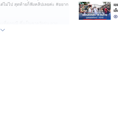
เขมร
่ไม่ไป สุดท้ายก็ฟังคลิปเลยค่ะ #อยาก
เล
กั
คู่กรณี ซึ่งเป็นชายวัยรุ่น อายุ
นสีเขียว ขับขี่รถกระบะ ยี่ห้อฟอร์ด
่งอยู่ในรถด้วย) ก่อนจะลงจากรถมายืน
ย ก่อนจะเดินขึ้นรถและขับออกไป
รถเมล์ ย่านปากเกร็ด ต.บางพูด อ.ปากเกร็ด
านขับรถโดยสาร สาย 150 เล่าให้ฟังว่า
13.30 น. บริเวณจุดกลับรถใต้สะพาน
ตุแล้ว ตนถ่ายเพื่อจำลองเหตุการณ์ให้
อยู่ตรงนี้ ตนก็จอดรถรอ ไม่ได้บีบแตร่
ึ้นของเสร็จก็ขับออก ตนก็ขับตามออก
้นไว้เพราะทำถนน แต่ตนอยู่เลนซ้าย
่าจะเป็นรถเก๋งสีขาว ตนก็ไม่ได้สนใจ
าคารออมสิน (สาขาตลาดมีนบุรี) คู่