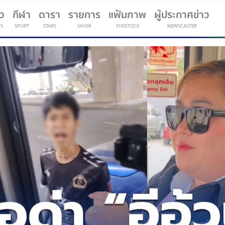
าว
กีฬา
ดารา
รายการ
แฟ้มภาพ
ผู้ประกาศข่าว
S
SPORT
STARS
SHOW
7HDSTOCK
NEWSCASTER
(current)