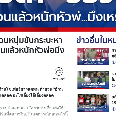
สวนหนุ่มขับกระบะหา
ข่าวอื่นใน
้วนแล้วหนักหัวพ่อมึง
ศา
คล
รว
ไม
211
แชร์
 ด้านโชเฟอร์สาวสุดทน ด่าสวน "อ้วน
นตลอด อะไรเลี่ยงได้เลี่ยงตลอด
สก
19
ระบุข้อความว่า “อยากดังเดี๋ยวจัดให้
จั
์นที่ตลาดมีนบุรี เหตุการณ์ก่อนหน้านี้