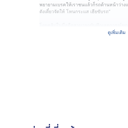
พยายามเบรคให้เราชนแล้วก็รถด้านหน้าว่างแต
ดังเดี๋ยวจัดให้ โหนกระแส เฮียขับรถ“
โดยคลิปในมือถือสามารถบันทึกเหตุการณ์ขณะที่
ประมาณ 30 ปี สวมเสื้อยืดสีดำ ใส่กางเกงขาสั้
ดูเพิ่มเติม
สีน้ำเงิน เปิดกระจกรถด้านข้าง (มีแฟนสาวนั
ด่าทอกับคนขับรถโดยสารด้วยถ้อยคำหยาบคา
วันนี้ (21 พ.ค. 68) ผู้สื่อข่าวเดินทางไปที่อู่
จ.นนทบุรี พบ นส.สุภาภรณ์ อายุ 29 ปี พนักง
เหตุเกิดเมื่อวันที่ 19 พ.ค. 68 เวลาประมาณ 
ตลาดเก่ามีนบุรี ซึ่งนี่คือวิดีโอหลังจากเกิดเห
เห็นว่า ตนกลับจากตลาดมีนบุรี ส่วนคู่กรณีจอด
ไล่หรือทำกิริยาไม่เหมาะสม หลังจากคู่กรณีข
มาเช่นกัน
พอมาถึงตรงคอสะพาน เลนขวาจะมีแบริเออร์กั
ขับตามคันหน้าปกติ แต่รถคันหน้าของคู่กรณีน
อยู่แล้ว จนไปถึงตรงไฟแดงคนข้ามถนนหน้าธน