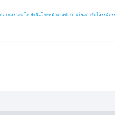
แต่ตนขับมาช้า ๆ จึงไม่ได้มีการชน
คร่อมรางรถไฟ สั่งฟันโทษพนักงานขับรถ พร้อมกำชับให้ระมัดระว
จุดเกิดเหตุ ตนจึงบีบแตรซ้ำอีก
ล์ไม่ยอมไป ตนจึงหักเข้าซ้ายเพื่อจอด
ยคำหยาบคาย และลงจากรถมาด่าทอตน
ไปว่า ”อ้วนแล้วหนักหัวพ่อมึงหรอ?“
่อเขา แต่เขาลืมว่าด่าตนก่อน ถามว่า
คือตนโดนด่าเยอะมาก และตนไม่ได้ลง
ลักฐานเพราะต้องป้องกันตัวเอง หาก
ีทั้งกล้องวงจรปิดและในมือถือเอง ใน
็ช่วยถ่ายวีดิโอไว้ด้วย เมียคู่กรณียัง
มีการไปลงบันทึกประจำวันไว้ ที่
้ว อันไหนเลี่ยงได้ก็ควรเลี่ยง ยอมมา