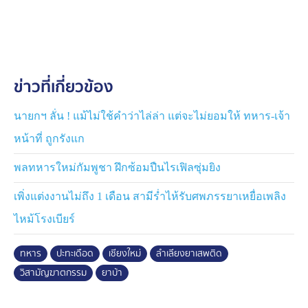
เสียชีวิตจำนวน 3 ศพ ที่เหลืออาศัยความมืดและความ
ชำนาญในพื้นที่หลบหนีไปได้
ต่อมา กองกำลังผาเมือง โดยหน่วยเฉพาะกิจไชยานุภาพ จึง
ส่งกำลังเพิ่มเติมเข้าไปในพื้นที่อีกจำนวน 3 ชุดปฏิบัติการ
ข่าวที่เกี่ยวข้อง
โดยมอบหมายให้ชุดปฏิบัติการที่ 1 ทำภารกิจควบคุมพื้นที่
ตั้งแต่ทางลงจากภูเขาไปยังบ่อน้ำหลังบ้านขอบด้ง , ชุดปฏิบัติ
การที่ 2 ทำภารกิจควบคุมพื้นที่ตั้งแต่ทางลงจากหมู่บ้านขอบ
นายกฯ ลั่น ! แม้ไม่ใช้คำว่าไล่ล่า แต่จะไม่ยอมให้ ทหาร-เจ้า
ด้งไปยังบ่อน้ำ และให้ ชุดปฏิบัติการ 501 ทำภารกิจพิสูจน์
หน้าที่ ถูกรังแก
ทราบบริเวณโดยรอบจุดปะทะและขยายผล โดยผลการตรวจ
สอบพิสูจน์พบของกลางคือเป้บรรจุยาเสพติดจำนวน 4 เป้
พลทหารใหม่กัมพูชา ฝึกซ้อมปืนไรเฟิลซุ่มยิง
ข้างในเป็นยาบ้าเป้ละ 100,000 เม็ด รวม 400,000 เม็ด
เพิ่งแต่งงานไม่ถึง 1 เดือน สามีร่ำไห้รับศพภรรยาเหยื่อเพลิง
และปืนลูกซอง จำนวน 1 กระบอก
ไหม้โรงเบียร์
ล่าสุด เวลา 11.00 น. พล.ต.กิดากร จันทรา ผู้บัญชาการกอง
กำลังผาเมือง และผู้อำนวยการศูนย์ปฏิบัติการป้องกันและ
ทหาร
ปะทะเดือด
เชียงใหม่
ลำเลียงยาเสพติด
ปราบปรามยาเสพติดกองกำลังผาเมือง มอบหมายให้ พ.อ.มี
วิสามัญฆาตกรรม
ยาบ้า
ชัย นิลศาสตร์ รองผู้บัญชาการกองกำลังผาเมือง นำเจ้า
หน้าที่จากทุกหน่วยงานที่เกี่ยวข้องลงพื้นที่ตรวจสอบที่เกิด