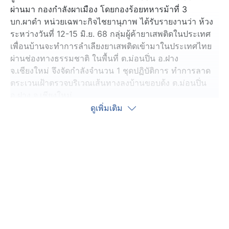
ผ่านมา กองกำลังผาเมือง โดยกองร้อยทหารม้าที่ 3
บก.ผาดำ หน่วยเฉพาะกิจไชยานุภาพ ได้รับรายงานว่า ห้วง
ระหว่างวันที่ 12-15 มิ.ย. 68 กลุ่มผู้ค้ายาเสพติดในประเทศ
เพื่อนบ้านจะทำการลำเลียงยาเสพติดเข้ามาในประเทศไทย
ผ่านช่องทางธรรมชาติ ในพื้นที่ ต.ม่อนปิ่น อ.ฝาง
จ.เชียงใหม่ จึงจัดกำลังจำนวน 1 ชุดปฏิบัติการ ทำการลาด
ตระเวนเฝ้าตรวจบริเวณเส้นทางลงบ้านขอบด้ง ต.ม่อนปิ่น
อ.ฝาง จ.เชียงใหม่
ดูเพิ่มเติม
กระทั่งวันนี้ (13 มิ.ย. 68) เวลา 05.30 น. ที่ผ่านมา ขณะชุด
ปฏิบัติลาดตระเวนเฝ้าตรวจจะทำการถอนตัว เพื่อเปลี่ยนพื้นที่
ลาดตระเวนเฝ้าตรวจ เจ้าหน้าที่ได้ตรวจพบกลุ่มบุคคลต้อง
สงสัย เดินเท้าแบกกระสอบดัดแปลงเป็นเป้สะพายหลังจำนวน
6-8 คน คาดว่าจะเป็นกลุ่มลักลอบลำเลียงยาเสพติด จึงส่ง
สัญญาณเพื่อขอทำการตรวจค้น แต่กลุ่มบุคคลดังกล่าวได้ใช้
อาวุธไม่ทราบชนิดยิงใส่เจ้าหน้าที่เพื่อเปิดทางหนี จนเกิดการ
ยิงปะทะตอบโต้กันอยู่นานประมาณ 10 นาที หลังการปะทะ
เจ้าหน้าที่ทุกนายปลอดภัย ส่วนกลุ่มผู้ลำเลียงยาเสพติดถูกยิง