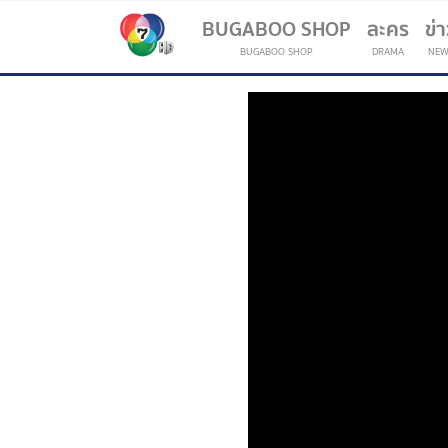
BUGABOO SHOP
ละคร
ข่
BUGABOO SHOP
DRAMA
NEW