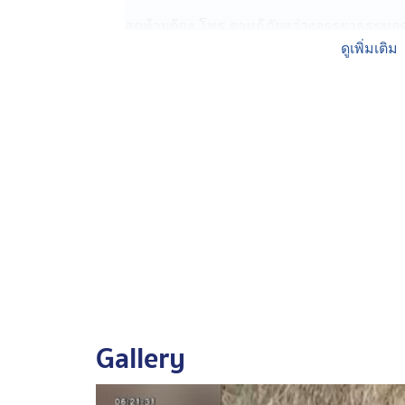
สุดท้ายต้อง โทร.ตามกู้ภัยสว่างจรรยาธรรมจ
หินเจียร มาตัดล้อรถไถเหล็ก ช่วยเจ้าสมหวังได
ดูเพิ่มเติม
นางสมอาง กางรัมย์ อายุ 54 ปี (เจ้าของควาย)
เลี้ยงควาย บ้านเขว้า ตำบลโคกขมิ้น อำเภอพลับ
ถอดล้อรถไถพิงเอาไว้ที่โรงเก็บฟาง เจ้าสมหวั
ยอมรับตอนช่วยเหลือทุกคนทั้งสงสารและขำ
วิ่งวุ่นซ้อมแผน “หมูเด้ง” หลุด
ไปต่อที่สวนสัตว์เปิดเขาเขียว จังหวัดชลบุรี เจ้
เสริมความมั่นใจให้นักท่องเที่ยว
เจ้าหน้าที่สวนสัตว์แต่งชุดแมสคอต ฮิปโปจำล
วิ่งไล่ล้มทับเจ้าหน้าที่บาดเจ็บเล็กน้อย เพื่อซั
บัญชาทราบ ปิดพื้นที่ และช่วยเหลือเจ้าหน้าที่ 
Gallery
สัตวแพทย์ซ้อมขั้นตอนยิงยาสลบ เพื่อควบคุ
งานนี้ “หมูเด้ง” จำลองน่าจะเหนื่อยไม่น้อย เพ