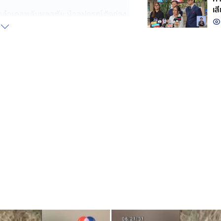
เส
ุดอำเภอพลับพลาชัย นำอุปกรณ์ตัดถ่าง
้สำเร็จบาดเจ็บเล็กน้อย
 พาทีมข่าวไปเยี่ยม เจ้าสมหวัง ที่คอก
พลาชัย จังหวัดบุรีรัมย์ เล่าว่า สามี
ง คงจะซนมุดเข้าไป เลยอยู่สภาพนั้น
าหน้าที่ซ้อมแผนรับมือสัตว์หลุด เพื่อ
องเป็น “หมูเด้ง” หลุดจากส่วนจัดแสดง
กซ้อมขั้นตอนรับมือ รายงานให้ผู้บังคับ
เมื่อได้รับบาดเจ็บ และยังให้ทีม
มสถานการณ์
ราะวิ่งไล่ขับเจ้าหน้าที่ จนแตกกระเจิง