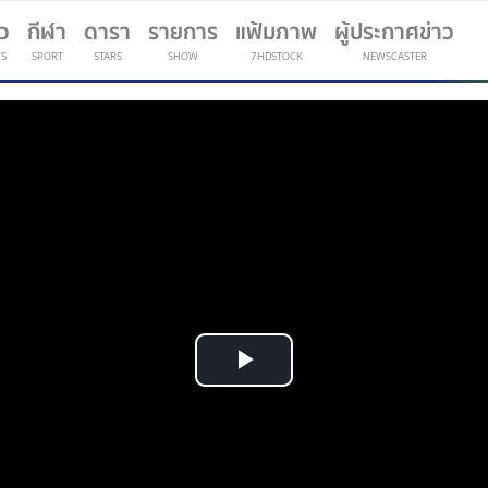
าว
กีฬา
ดารา
รายการ
แฟ้มภาพ
ผู้ประกาศข่าว
S
SPORT
STARS
SHOW
7HDSTOCK
NEWSCASTER
(current)
Play
Video