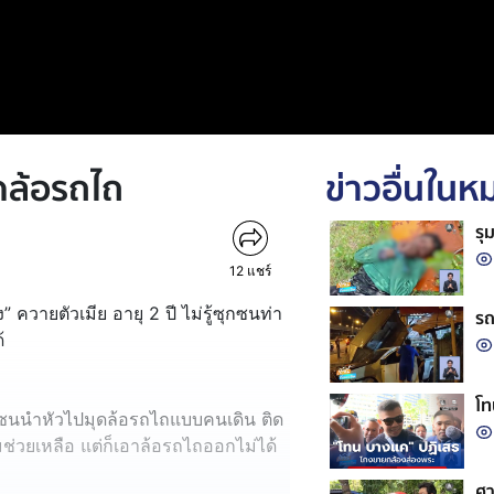
ิดล้อรถไถ
ข่าวอื่นใน
รุ
12
แชร์
” ควายตัวเมีย อายุ 2 ปี ไม่รู้ซุกซนท่า
รถ
้
โท
่นซนนำหัวไปมุดล้อรถไถแบบคนเดิน ติด
มช่วยเหลือ แต่ก็เอาล้อรถไถออกไม่ได้
ศา