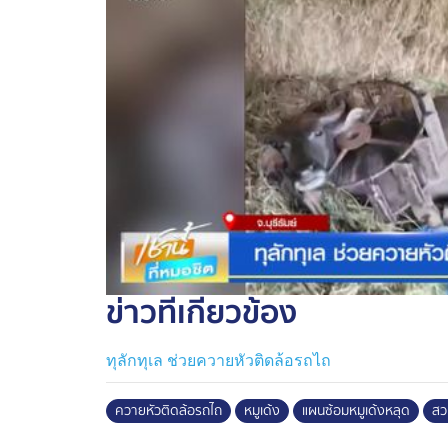
ไปหลายรอบ ก่อนจะถูกยิงยาสลบนำตัวขึ้นร
สู่ส่วนจัดแสดง
นายณรงวิทย์ ชดช้อย ผู้อำนวยการสวนสัตว์เป
สัตว์หลุด เป็นส่วนหนึ่งของมาตรการความป
ป้องกันการบาดเจ็บหรือสูญเสียชีวิต สร้างคว
พนักงานดูแลสัตว์ และนักท่องเที่ยวที่เข้ามาเย
ข่าวที่เกี่ยวข้อง
ทุลักทุเล ช่วยควายหัวติดล้อรถไถ
ควายหัวติดล้อรถไถ
หมูเด้ง
แผนซ้อมหมูเด้งหลุด
สว