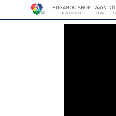
BUGABOO SHOP
ละคร
ข่
BUGABOO SHOP
DRAMA
NEW