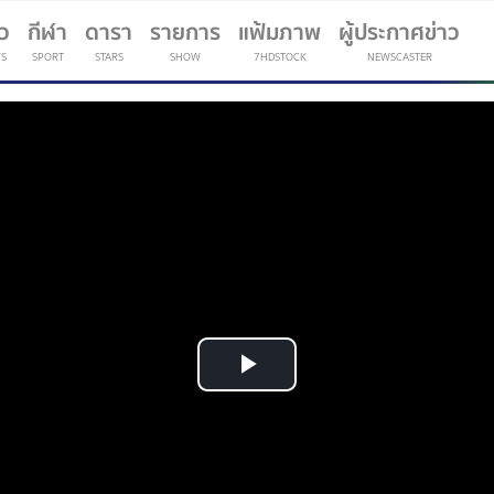
าว
กีฬา
ดารา
รายการ
แฟ้มภาพ
ผู้ประกาศข่าว
S
SPORT
STARS
SHOW
7HDSTOCK
NEWSCASTER
(current)
Play
Video