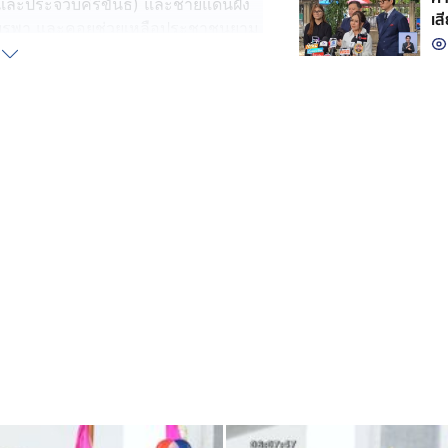
ี และประจวบคีรีขันธ์) และชายแดนฝั่ง
เส
งบูรพา และคอยช่วยเหลือประชาชนยาม
คที่ 1 พร้อมมุ่งมั่นจะปกป้องอธิปไตย
2 ยืนยันไร้รอยต่อดูแลชายแดนไทย-
 เพราะร่วมทำงานกันมาตลอด ย้ำกำลัง
ับเข้ามายั่วยุ
ัฐมนตรีว่าการกระทรวงมหาดไทย ไป
ถึงเรื่องความมั่นคงชายแดน รัฐบาล
ทูต กองทัพ และภารกิจของตำรวจ
องรัฐบาล ที่สภาผู้แทนราษฎร ได้มี
ีประโยชน์ต่อประเทศ ก็พร้อมจะ
พูชาจะหมดไป