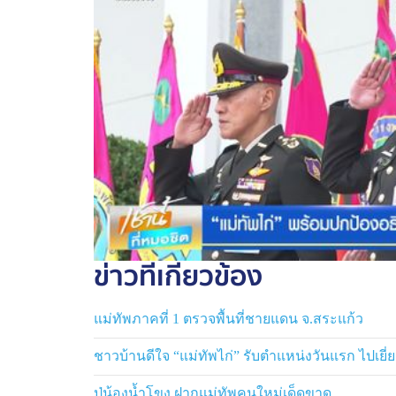
กองทัพภาคที่ 2 สรุปสถานการณ์ชายแดน วันที
อำเภอเมือง จังหวัดบุรีรัมย์ 1 ลำ กองกำลังทั้ง
ข่าวที่เกี่ยวข้อง
แม่ทัพภาคที่ 1 ตรวจพื้นที่ชายแดน จ.สระแก้ว
ชาวบ้านดีใจ “แม่ทัพไก่” รับตำแหน่งวันแรก ไปเยี่
ปู่น้องน้ำโขง ฝากแม่ทัพคนใหม่เด็ดขาด