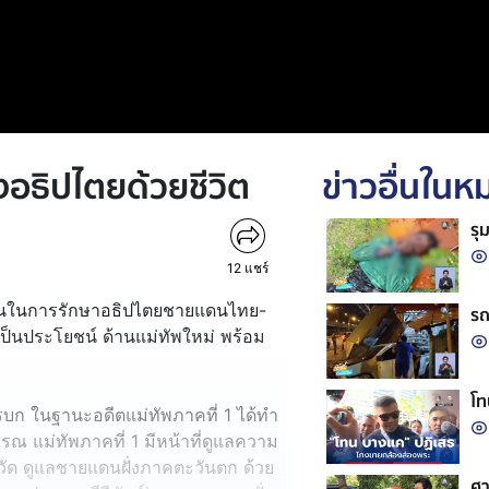
งอธิปไตยด้วยชีวิต
ข่าวอื่นใน
รุ
12
แชร์
วยงานในการรักษาอธิปไตยชายแดนไทย-
รถ
ป็นประโยชน์ ด้านแม่ทัพใหม่ พร้อม
โท
รบก ในฐานะอดีตแม่ทัพภาคที่ 1 ได้ทำ
วรรณ แม่ทัพภาคที่ 1 มีหน้าที่ดูแลความ
ัด ดูแลชายแดนฝั่งภาคตะวันตก ด้วย
ศา