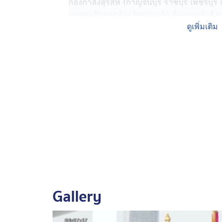
กองกำลังสุรสีห์ (กาญจนบุรี ราชบุรี เพชรบุร
ภาคตะวันออกจังหวัดสระแก้ว ด้วยกองกำลั
เกิดภัยพิบัติ
ดูเพิ่มเติม
แม่ทัพภาคที่ 1 ขอให้ประชาชนมั่นใจกองทัพภา
ผลประโยชน์ของชาติด้วยชีวิต
ด้าน พลโท วีระยุทธ รักศิลป์ แม่ทัพภาคที่ 
กัมพูชา ต่อจากแม่ทัพกุ้ง ไม่มีอะไรหนักใจ
พลมีความพร้อมรับมือ ทหารกัมพูชามีเทคนิคสล
นายอนุทิน ชาญวีรกูล นายกรัฐมนตรี และร
มอบนโยบายที่สำนักงานตำรวจแห่งชาติ กล่าว
พร้อมสนับสนุนกระทรวงต่างประเทศด้านการ
ตระเวนชายแดน
Gallery
ส่วนเรื่อง MOU 43 และ MOU 44 เป็นหน้าที่ข
การตั้งคณะกรรมาธิการขึ้นมาศึกษา หากไม่ม
ยกเลิก และจะดูแลชายแดนจนกว่าภัยจากกัม