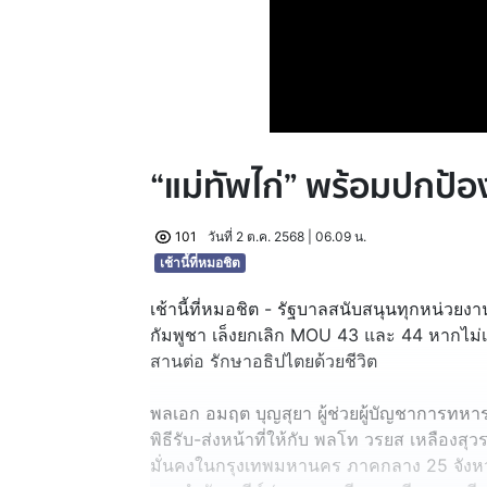
“แม่ทัพไก่” พร้อมปกป้อ
101
วันที่ 2 ต.ค. 2568 | 06.09 น.
เช้านี้ที่หมอชิต
เช้านี้ที่หมอชิต - รัฐบาลสนับสนุนทุกหน่
กัมพูชา เล็งยกเลิก MOU 43 และ 44 หากไม่เ
สานต่อ รักษาอธิปไตยด้วยชีวิต
พลเอก อมฤต บุญสุยา ผู้ช่วยผู้บัญชาการทหา
พิธีรับ-ส่งหน้าที่ให้กับ พลโท วรยส เหลืองสุ
มั่นคงในกรุงเทพมหานคร ภาคกลาง 25 จังหว