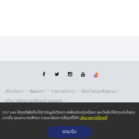
·
·
·
·
เกี่ยวกับเรา
ติตต่อเรา
ร่วมงานกับเรา
เงื่อนไขและข้อตกลง
·
นโยบายคุ้มครองข้อมูลส่วนบุคคล
·
·
นโยบายคุ้มครองข้อมูลส่วนบุคคล (ออนไลน์)
นโยบายคุกกี้
Ch7.com ใช้คุกกี้เพื่อที่จะได้นำข้อมูลไปวิเคราะห์เพื่อปรับปรุงเนื้อหา และเว็บไซต์ให้ตรงกับใจคุณ
นโยบายการใช้คุกกี้
มากขึ้น คุณสามารถศึกษา รายละเอียดการใช้คุกกี้ได้ที่
รับเรื่องร้องเรียน
Copyright © 2026 Bangkok Broadcasting & T.V. Co.,Ltd.
ยอมรับ
All rights reserved