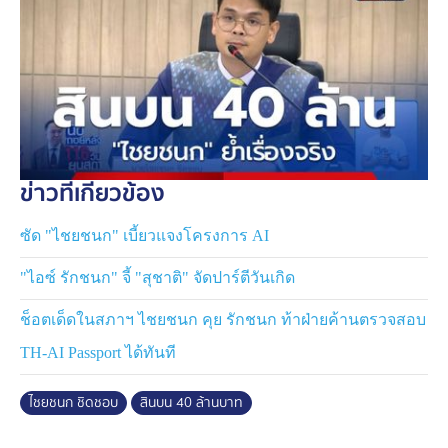
ข่าวที่เกี่ยวข้อง
ซัด "ไชยชนก" เบี้ยวแจงโครงการ AI
"ไอซ์ รักชนก" จี้ "สุชาติ" จัดปาร์ตีวันเกิด
ช็อตเด็ดในสภาฯ ไชยชนก คุย รักชนก ท้าฝ่ายค้านตรวจสอบ
TH-AI Passport ได้ทันที
ไชยชนก ชิดชอบ
สินบน 40 ล้านบาท