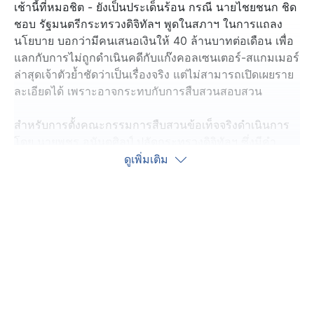
เช้านี้ที่หมอชิต - ยังเป็นประเด็นร้อน กรณี นายไชยชนก ชิด
ชอบ รัฐมนตรีกระทรวงดิจิทัลฯ พูดในสภาฯ ในการแถลง
นโยบาย บอกว่ามีคนเสนอเงินให้ 40 ล้านบาทต่อเดือน เพื่อ
แลกกับการไม่ถูกดำเนินคดีกับแก๊งคอลเซนเตอร์-สแกมเมอร์
ล่าสุดเจ้าตัวย้ำชัดว่าเป็นเรื่องจริง แต่ไม่สามารถเปิดเผยราย
ละเอียดได้ เพราะอาจกระทบกับการสืบสวนสอบสวน
สำหรับการตั้งคณะกรรมการสืบสวนข้อเท็จจริงดำเนินการ
โดย นายพชร อนันตศิลป์ ปลัดกระทรวงดิจิทัลฯ ซึ่งมีคำ
ยืนยันว่าหากผลการตรวสอบออกมาแล้วเสร็จก็จะดำเนินคดี
ดูเพิ่มเติม
ทั้งทางแพ่ง และอาญา
อย่างไรก็ตาม นายแพทย์เปรมศักดิ์ เพียยุระ สมาชิกวุฒิสภา
แถลงว่าได้มีการยื่นกระทู้ถามด้วยวาจาถึงเรื่องดังกล่าว แต่
ปรากฏว่ารัฐมนตรีไม่พร้อมชี้แจง อย่างไรก็ตาม ได้ตั้ง
คำถามว่า กรณีดังกล่าวรัฐมนตรีเป็นคนพูดเอง จึงอยากถาม
ว่าคนที่เสนอเงินสินบน 40 ล้านบาทคือใคร และเหตุใดจึงไม่
แจ้งความทันที