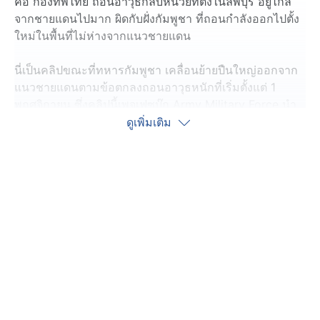
คือ กองทัพไทย ถอนอาวุธกลับหน่วยที่ตั้งในลพบุรี อยู่ไกล
จากชายแดนไปมาก ผิดกับฝั่งกัมพูชา ที่ถอนกำลังออกไปตั้ง
ใหม่ในพื้นที่ไม่ห่างจากแนวชายแดน
นี่เป็นคลิปขณะที่ทหารกัมพูชา เคลื่อนย้ายปืนใหญ่ออกจาก
แนวชายแดนตามข้อตกลงถอนอาวุธหนักที่เริ่มตั้งแต่ 1
พฤศจิกายน ซึ่งคลิปนี้เพจเฟซบุ๊ก Army Military Force นำ
มาเผยแพร่ นอกจากนี้ยังมีคลิปทหารกัมพูชา โพสต์คลิปถ่าย
ดูเพิ่มเติม
คู่กับเครื่องยิงจรวด "บีเอ็ม-21" ซึ่งจัดอยู่ในอาวุธประเภทแรก
ที่ทั้งสองฝ่ายตกลงถอนออกจากพื้นที่
ขณะที่เพจเฟซบุ๊ก Thai Burma railway ทางรถไฟสาย
มรณะ ได้โพสต์ภาพการถอนอาวุธของกัมพูชา เป็นภาพ
ขบวนรถจรวดหลายลํากล้องวิ่งข้ามสะพานข้ามแยก เคลื่อน
ไปตามถนน จนกลับถึงพนมเปญ ซึ่งอยู่ไม่ไกลจากชายแดน
อยู่ห่างประมาณ 17 กิโลเมตร โดยผู้ใช้โซเชียลฯ ส่วนหนึ่ง
บอกว่ายังไว้ใจกัมพูชาไม่ได้ บางคนมองว่าอาจแค่ขับรถวน
รอบไปมาแล้วไปจอดไว้ที่เดิม เพื่อบอกว่าได้ถอนอาวุธหนัก
เรียบร้อยแล้ว