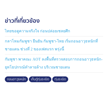
ด้าน พลตรี วินธัย สุวารี โฆษกกองทัพบก ชี้แจงกรณีการ
เคลื่อนย้ายอาวุธของไทยกลับไปที่ลพบุรีว่า กองทัพบก
ข่าวที่เกี่ยวข้อง
สามารถเคลื่อนย้ายอาวุธกลับเข้าพื้นที่ได้ทัน หากเกิดปัญหา
กัมพูชาไม่ทำตามข้อตกลงการถอนอาวุธ โดยแนวทางการ
ถอนอาวุธนั้น ถอนเฉพาะอาวุธหนัก 3 กลุ่ม จรวดหลายลำ
ไทยขอดูความจริงใจ ก่อนปล่อยเชลยศึก
กล้อง, ปืนใหญ่ และรถถัง ซึ่งเป็นอาวุธที่อาจส่งผลกระทบต่อ
กลาโหมกัมพูชา ยืนยัน กัมพูชา-ไทย เริ่มถอนอาวุธหนักที่
ประชาชนที่ไม่ใช่เป้าหมายทางทหาร
ชายแดน ช่วงที่ 2 ของเฟสแรก พรุ่งนี้
ซึ่ง โฆษกกองทัพบก ยืนยันกำลังทหารตามแนวชายแดนยัง
กัมพูชา พาคณะ AOT ลงพื้นที่ตรวจสอบการถอนอาวุธหนัก-
อยู่เหมือนเดิม เพียงแค่ถอนอาวุธ และระบบยิงบางส่วน
เท่านั้น อาวุธยิงสนับสนุนในระยะใกล้ที่ใช้ปกป้องอธิปไตย
ยุทโธปกรณ์ทำลายล้าง บริเวณชายแดน
ของแต่ละหน่วยยังมีอยู่
ถอนอาวุธหนัก
เก็บกู้ทุ่นระเบิด
ทุ่นระเบิด
ขณะที่เมื่อวาน (3 พ.ย.) ที่ทำเนียบรัฐบาล นายสิริพงศ์ อังค
สกุลเกียรติ โฆษกประจำสำนักนายกรัฐมนตรี พร้อม โฆษก
เหล่าทัพ ร่วมแถลงความคืบหน้าจากผลการประชุม JBC
และ GBC ยืนยันว่ารัฐบาลมุ่งมั่นตั้งใจจะนำความสงบสุข
กลับมาคืนสู่คนไทยทุกคน โดยยึดหลักไม่เสียดินแดนไม่เสีย