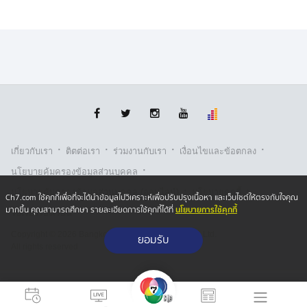
อธิปไตยแม้แต่ตารางเซนติเมตรเดียว
ส่วนการเปิดด่านเป็นสิ่งสุดท้ายที่จะพิจารณา จนกว่ากัมพูชา
ต้องทำตามเงื่อนไข 4 ข้อก่อน ส่วนประเด็นกระแสข่าวที่มี
การอ้างว่าทหารกัมพูชา ขัดขวางไม่ให้ความร่วมมือกับเจ้า
หน้าที่ศูนย์ปฏิบัติการทุ่นระเบิดแห่งชาติ ในการนำคณะ
AOT ลงพื้นที่เก็บกู้ทุ่นระเบิดที่บริเวณช่องสายตะกู
"นายกฯ อนุทิน" ให้สัมภาษณ์ว่า ขออย่าเพิ่งไปใช้คำว่าขัด
·
·
·
·
เกี่ยวกับเรา
ติตต่อเรา
ร่วมงานกับเรา
เงื่อนไขและข้อตกลง
ขวาง เพราะทั้ง 2 ฝ่าย ประชุมกันตลอด และทราบมาว่าทั้ง
·
นโยบายคุ้มครองข้อมูลส่วนบุคคล
2 ฝ่ายยังดำเนินการอยู่ ทั้งเรื่องการถอนกำลัง รวมถึงเรื่อง
·
·
การเก็บกู้ทุ่นระเบิด
นโยบายคุ้มครองข้อมูลส่วนบุคคล (ออนไลน์)
นโยบายคุกกี้
Ch7.com ใช้คุกกี้เพื่อที่จะได้นำข้อมูลไปวิเคราะห์เพื่อปรับปรุงเนื้อหา และเว็บไซต์ให้ตรงกับใจคุณ
นโยบายการใช้คุกกี้
มากขึ้น คุณสามารถศึกษา รายละเอียดการใช้คุกกี้ได้ที่
รับเรื่องร้องเรียน
สำหรับความคืบหน้าในการเก็บกู้ทุ่นระเบิด ศูนย์ปฏิบัติการ
Copyright © 2026 Bangkok Broadcasting & T.V. Co.,Ltd.
ยอมรับ
ทุ่นระเบิดแห่งชาติ ได้เข้าพิสูจน์ทราบพื้นที่แล้ว 7.62
All rights reserved
เปอร์เซ็นต์ของพื้นที่ทั้งหมด พื้นที่ทั้งหมด 355,026 ตาราง
เมตร โดยปัจจุบันฝ่ายไทยยืนยันความพร้อม และดำเนินการ
ตามแผนที่เสนอต่อฝ่ายกัมพูชาครอบคลุมทั้ง 13 พื้นที่ แต่