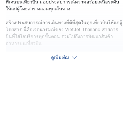
พิเศษบนเที่ยวบิน มอบประสบการณ์ความอร่อยเหนือระดับ
ให้แก่ผู้โดยสาร ตลอดทุกเส้นทาง
สร้างประสบการณ์การเดินทางที่ดีที่สุดในทุกเที่ยวบินให้แก่ผู้
โดยสาร นี่คือเจตนารมณ์ของ VietJet Thailand สายการ
บินที่ใส่ใจบริการทุกขั้นตอน รวมไปถึงการพัฒนาสินค้า
อาหารบนเที่ยวบิน
ล่าสุดบริการ Sky Cafe บนเที่ยวบินของ VietJet Thailand
ดูเพิ่มเติม
เตรียมเสิร์ฟเมนูซิกเนเจอร์เมนูใหม่ สปาเกตตีครีมเห็ด
ทรัฟเฟิลสเต็กไก่ จาก Santa Fe และ CP
ผู้โดยสารจะได้สัมผัสรสชาติอาหารคุณภาพ พร้อม
เพลิดเพลินประสบการณ์ความอร่อยเหนือน่านฟ้า สะท้อนถึง
วิสัยทัศน์ของ VietJet Thailand ที่มุ่งมั่นพัฒนาและนำเสนอ
สิ่งใหม่ ๆ อย่างต่อเนื่อง ทั้งด้านเมนูอาหาร สินค้า และ
บริการบนเครื่อง ให้ตอบโจทย์ไลฟ์สไตล์ของผู้โดยสาร และ
ความต้องการของตลาดมากที่สุด เพื่อมุ่งหวังให้ผู้โดยสารทุก
ท่าน ได้สัมผัสความสะดวกสบาย ความพึงพอใจ และความ