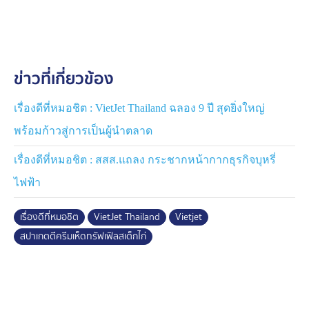
ประทับใจเหนือระดับทุกครั้งที่บินกับ VietJet Thailand
ผู้โดยสารสามารถอิ่มอร่อยกับเมนูสปาเกตตีครีมเห็ดทรัฟเฟิล
สเต็กไก่ ทุกเส้นทางของ VietJet Thailand สั่งจองล่วงหน้า
ข่าวที่เกี่ยวข้อง
ถูกกว่า เริ่มต้นที่ราคา 150 บาท สอบถามข้อมูลเพิ่มเติม
ได้ที่
www.vietjetair.com
เรื่องดีที่หมอชิต : VietJet Thailand ฉลอง 9 ปี สุดยิ่งใหญ่
พร้อมก้าวสู่การเป็นผู้นำตลาด
เรื่องดีที่หมอชิต : สสส.แถลง กระชากหน้ากากธุรกิจบุหรี่
ไฟฟ้า
เรื่องดีที่หมอชิต
VietJet Thailand
Vietjet
สปาเกตตีครีมเห็ดทรัฟเฟิลสเต็กไก่