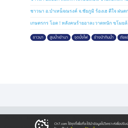
สาริกา อำเภอเมือง จังหวัดนครนายก มีเจ้าขอ
โขลงช้างป่า จำนวน 25 ตัว เข้ามากินน้ำจา
ชาวนา อ.บำเหน็จณรงค์ จ.ชัยภูมิ ร้องเฮ ดีใจ ฝนต
ส่วนท่อน้ำที่ชำรุดทางเจ้าของรีสอร์ทและทีม
เกษตรกร โอด ! หลังคนร้ายอาละวาดหนัก ขโมยล้อร
ขณะที่ชุดเฝ้าระวังช้างป่า จะคอยเฝ้าสังเกตกา
ชาวนา
สูบน้ำเข้านา
จุดบั้งไฟ
ช้างป่ากินน้ำ
ภัยแล
ค่อยผลักดันช้างทั้งหมดกลับป่า เพื่อไม่สร้าง
·
·
·
·
เกี่ยวกับเรา
ติตต่อเรา
ร่วมงานกับเรา
เงื่อนไขและข้อตกลง
นโยบายคุ้ม
Ch7.com ใช้คุกกี้เพื่อที่จะได้นำข้อมูลไปวิเคราะห์เพื่อ
Copyright © 2026 Bangkok Broadcasting & T.V. Co.,Ltd.
All rights reserved