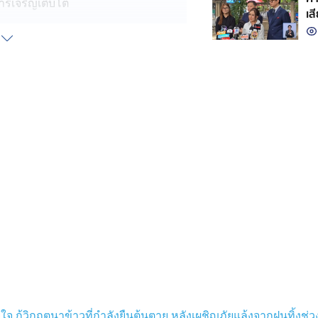
การเจริญเติบโต
เส
ยเดือน ทำให้ชาวนาไม่มีทางเลือก
มขึ้น
รราชสีมา
เภอพิมาย จังหวัดนครราชสีมา ชาว
นถึงพฤษภาคมของทุกปี ก่อนเข้าสู่
ขบวนแห่บั้งไฟอย่างสวยงาม พร้อม
น จะช่วยให้ฝนฟ้าตกต้องตามฤดูกาล
กนี้ยังเป็นการอนุรักษ์และเผยแพร่
ชน
 จ.นครนายก
ยังส่งผลกระต่อสัตว์ป่าด้วย อย่าง ตำบล
กู้วิกฤตนาข้าวที่กำลังยืนต้นตาย หลังเผชิญภัยแล้งจากฝนทิ้งช่