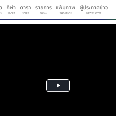
าว
กีฬา
ดารา
รายการ
แฟ้มภาพ
ผู้ประกาศข่าว
S
SPORT
STARS
SHOW
7HDSTOCK
NEWSCASTER
(current)
Play
Video