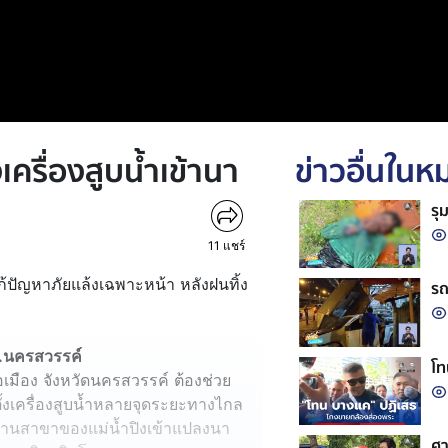
ครื่องสูบน้ำเข้านา
ข่าวอื่นใน
รุ
11
แชร์
ก้ปัญหาภัยแล้งเฉพาะหน้า หลังฝนทิ้ง
รถ
 จ.นครสวรรค์
โท
มือง จังหวัดนครสวรรค์ ต้องช่วย
้งเครื่องสูบน้ำหลายจุดระยะทางไกล
ทานสาขาของแม่น้ำปิงเข้าแปลงนา
ศา