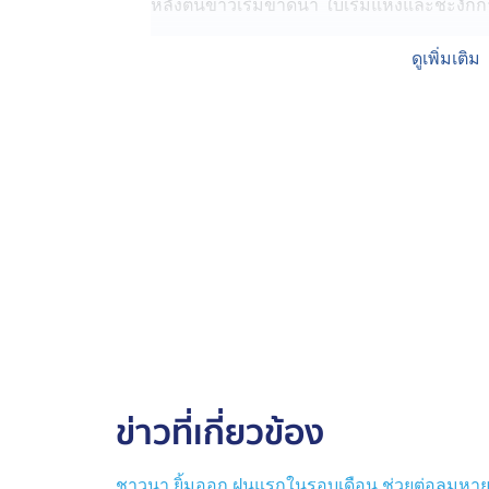
หลังต้นข้าวเริ่มขาดน้ำ ใบเริ่มแห้งและชะงัก
ชาวนา บอกว่า สถานการณ์ฝนทิ้งช่วงนานหลา
ดูเพิ่มเติม
ต้องสูบน้ำเข้านา แม้จะรู้ว่าต้องมีค่าใช้จ่ายเพิ่
จุดบั้งไฟบูชาพญาแถน ขอฝนก่อนทำนา จ.นค
บ้านโคกขาม-บ้านโนนสวรรค์ ตำบลโบสถ์ อำ
บ้านจัดงานประเพณีบุญบั้งไฟช่วงเดือนเมษาย
ฤดูกาลทำนา
บรรยากาศภายในงานประเพณีบุญบั้งไฟ ซึ่งมี
กิจกรรมจุดบั้งไฟถวายบูชาพญาแถน
โดยมีความเชื่อว่า การจุดบั้งไฟบูชาพญาแถ
ข้าวปลาอาหารอุดมสมบูรณ์ไม่ขาดแคลน นอกจา
วัฒนธรรมท้องถิ่น สร้างความสามัคคีในชุม
ข่าวที่เกี่ยวข้อง
เจ้าของใจดีให้โขลงช้างป่ากินน้ำในรีสอร์ต
ปัญหาภัยแล้งไม่ได้ส่งผลกระทบต่อคนเท่านั้น 
ชาวนา ยิ้มออก ฝนแรกในรอบเดือน ช่วยต่อลมหายใจ 