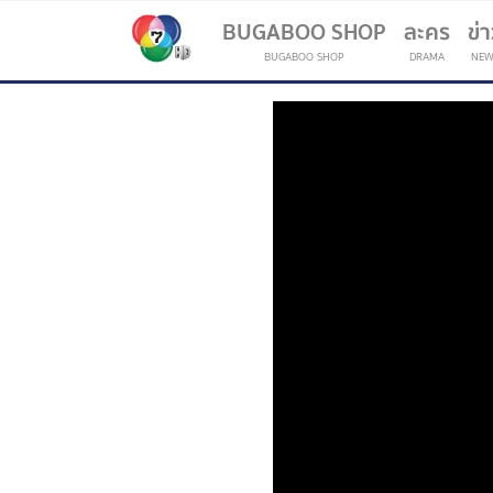
BUGABOO SHOP
ละคร
ข่
BUGABOO SHOP
DRAMA
NEW