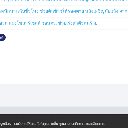
งรีสอร์ตแห่งหนึ่งใจดีมาก ปล่อยให้
กท่อส่งน้ำประปาในรีสอร์ตได้ตามสบาย
กหนักนานนับชั่วโมง ช่วยต้นข้าวให้รอดตาย หลังเผชิญภัยแล้ง จาก
เฝ้าระวังช้างป่าจะซ่อมแซม
ถ แผงโซลาร์เซลล์ วอนตร. ช่วยเร่งล่าตัวคนร้าย
รณ์โขลงช้างป่าให้กินน้ำจนอิ่ม แล้ว
้ง
ความเดือดร้อนให้ชาวบ้านในพื้นที่
·
·
ครองข้อมูลส่วนบุคคล
นโยบายคุ้มครองข้อมูลส่วนบุคคล (ออนไลน์)
นโยบายคุ
ปรับปรุงเนื้อหา และเว็บไซต์ให้ตรงกับใจคุณมากขึ้น คุณสามารถศึกษา รายละเอียดการ