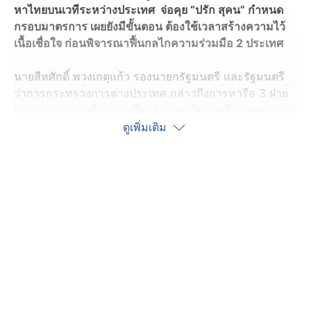
หาไทยบนเวทีระหว่างประเทศ จ่อคุย “ปรัก สุคน” กำหนด
กรอบมาตรการ เผยยังมีขั้นตอน ต้องใช้เวลาสร้างความไว้
เนื้อเชื่อใจ ก่อนพิจารณาฟื้นกลไกความร่วมมือ 2 ประเทศ
นายสีหศักดิ์ พวงเกตุแก้ว รองนายกรัฐมนตรี และรัฐมนตรี
ว่าการกระทรวงการต่างประเทศ กล่าวถึงการหารือ 3 ฝ่าย
ระหว่าง นายอนุทิน ชาญวีรกูล นายกรัฐมนตรี นายฮุน มา
แนต นายกรัฐมนตรีกัมพูชา และนายแฟร์ดีนันด์ มาร์โคส จู
ดูเพิ่มเติม
เนียร์ ประธานาธิบดีฟิลิปปินส์ ว่า การหารือดังกล่าวมาจาก
การประสานงานของฝ่ายฟิลิปปินส์ ในฐานะประธานอาเซียน
ที่ต้องการให้ไทยและกัมพูชา ได้มาพูดคุยกันว่าจะเดินหน้า
คลี่คลายปัญหาความขัดแย้งอย่างไร ซึ่งไม่ใช่การแทรกแซง
แต่เป็นการอำนวยความสะดวกให้มีการพูดคุยกันอย่างเต็มที่
ตรงไปตรงมาในทุกประเด็น และยังไม่มีข้อยุติ
ในส่วนของฝ่ายไทยเห็นว่าควรสร้างบรรยากาศที่ดี ทำให้เกิด
ความไว้เนื้อเชื่อใจระหว่างกัน เพราะฉะนั้นในการหารือ นา
ยกฯอนุทิน ได้พยายามเสนอมาตรการ เพื่อนำไปสู่การแก้ไข
ประเด็นที่เป็นปัญหา อาทิ สิ่งที่เราเสนอเมื่อมีการหยุดยิงแล้ว