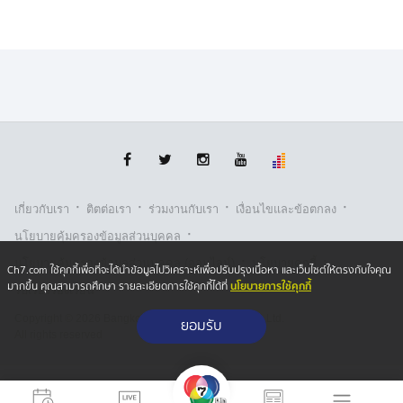
จำเป็นต้องมีการติดต่อกันได้โดยตรง สิ่งหนึ่งที่เห็นว่าสำคัญ
คือการส่งอุปทูต กลับไปประจำการสถานทูตของแต่ละฝ่าย
ซึ่งเรื่องนี้ยังมีขั้นตอนต้องดำเนินการ
นายสีหศักดิ์ ยังพูดถึงปัญหาเรื่องเขตแดนทางบก คิดว่าก่อน
จะมีการประชุมคณะกรรมาธิการเขตแดนร่วม หรือ JBC
ไทย-กัมพูชา ควรจะต้องมีการประชุมเตรียมการ ซึ่งย้ำว่า
ไทยไม่ได้บ่ายเบี่ยงการเจรจา แต่ต้องดูว่าการเจรจาจะเริ่ม
จากจุดไหน ไปสู่จุดไหน บางเรื่องอาจตกลงกันได้ บางเรื่อง
และอาจต้องใช้เวลา
·
·
·
·
เกี่ยวกับเรา
ติตต่อเรา
ร่วมงานกับเรา
เงื่อนไขและข้อตกลง
·
นโยบายคุ้มครองข้อมูลส่วนบุคคล
ส่วนเรื่องเขตแดนทางทะเลนั้น นายสีหศักดิ์ กล่าวว่า นายกฯ
·
·
อนุทิน ได้ชี้แจงว่า การที่ไทย ยกเลิก mou44 ได้คำนึงถึงข้อ
นโยบายคุ้มครองข้อมูลส่วนบุคคล (ออนไลน์)
นโยบายคุกกี้
Ch7.com ใช้คุกกี้เพื่อที่จะได้นำข้อมูลไปวิเคราะห์เพื่อปรับปรุงเนื้อหา และเว็บไซต์ให้ตรงกับใจคุณ
เท็จจริงว่าระยะเวลากว่า 20 ปีที่บังคับใช้กันมาไม่มีความคืบ
นโยบายการใช้คุกกี้
มากขึ้น คุณสามารถศึกษา รายละเอียดการใช้คุกกี้ได้ที่
รับเรื่องร้องเรียน
หน้า ดังนั้น ”ถ้าเรายังมุ่งมั่นการเจรจาตามกรอบนี้ ก็ไม่มี
Copyright © 2026 Bangkok Broadcasting & T.V. Co.,Ltd.
ยอมรับ
ความคืบหน้า ทั้งที่เป็นประโยชน์ผลประโยชน์ของทั้ง 2
All rights reserved
ฝ่ายในการปักปันเขตแดนทางทะเลให้ชัดเจน นี่คือเจตนา
ของฝ่ายไทย ฉะนั้นเมื่อไทยและกัมพูชา ต่างเป็นภาคี
อนุสัญญาสหประชาชาติว่าด้วยกฎหมายทะเล หรือ