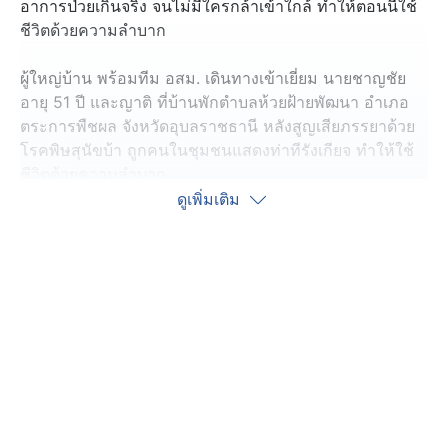
อาการป่วยเกินจริง จนไม่มีใครกล้าเข้าใกล้ ทำให้ตอนนี้ใช้
ชีวิตด้วยความลำบาก
ผู้ใหญ่บ้าน พร้อมทีม อสม. เดินทางเข้าเยี่ยม นายชาญชัย
อายุ 51 ปี และญาติ ที่บ้านพักตำบลห้วยฝ้ายพัฒนา อำเภอ
ตระการพืชผล จังหวัดอุบลราชธานี หลังสูญเสียภรรยาด้วย
โรคพิษสุนัขบ้า ถูกคนในชุมชนแสดงท่าทีรังเกียจ ทำให้ใช้
ชีวิตด้วยความลำบาก
ดูเพิ่มเติม
นายชาญชัย เล่าว่า ภรรยาเป็นคนรักสุนัข เลี้ยงเองไว้ 6 ตัว
ก่อนหน้านี้ภรรยาถูกลูกสุนัขไซบีเรียนฯ ข่วน เกิดบาดแผล
เล็กน้อย จากนั้นก็ล้างแผลกันตามปกติ เวลาผ่านไปประมาณ
2 เดือน ภรรยาเริ่มกินข้าว กินน้ำไม่ได้ มีอาการอ่อนเพลีย
จึงแจ้งกู้ภัยให้นำตัวส่งโรงพยาบาลสรรพสิทธิประสงค์ 2 วัน
ภรรยาก็เสียชีวิต เมื่อวันที่ 4 พฤษภาคมที่ผ่านมา
ตอนนี้ครอบครัวยังอยู่ในอาการเสียใจจากการสูญเสีย แต่
กลับถูกชาวบ้านพูดถึงอาการป่วยของภรรยาเกินจริง ใช้ชีวิต
ในสังคมด้วยความลำบาก ไม่กล้าจะไปพบปะผู้คน