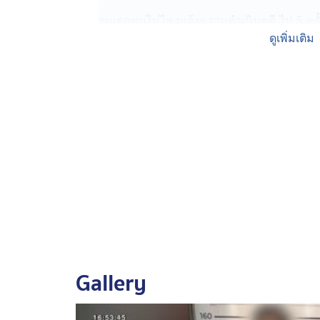
จนเธอทนไม่ไหวแจ้งความดำเนินคดี ไป 5 ครั้
"ก่อความเดือดร้อนรำคาญ" ไป 2 ครั้ง ปรับไป
ดูเพิ่มเติม
กลับไปทำงานเหมือนเดิม แล้วตามก่อกวนเหม
จนมาถึงจุดเปลี่ยน เมื่อวันที่ 25 มีนาคมที่ผ
รถของผู้เสียหาย และยังพยายามเข้าไปกระชากโ
ไปแจ้งความเป็นครั้งที่ 6 แต่คราวนี้ บริษัทฯ
จัดการกันเอง
ตอนแรกเรียกผู้ก่อเหตุไปเขียนใบลาออก ก็ยัง
เรียกผู้เสียหายไปคุย บอกให้เธอย้ายไปประจำสา
จึงให้เธอออกจากงาน แล้วเรียกตัวผู้ก่อเหตุ
เธอไม่รู้จะทำอย่างไร ก็เลยไปเปิดธุรกิจส่วนตั
ควาญเธออยู่ดี จนเธอป่วยมีอาการแพนิค แล้วถ้า
Gallery
เข้าใจได้ ว่าเป็นเรื่องส่วนตัว แต่ที่รู้มาคือม
กล้าไปแจ้งความ