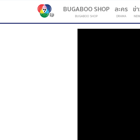
BUGABOO SHOP
ละคร
ข่
BUGABOO SHOP
DRAMA
NEW