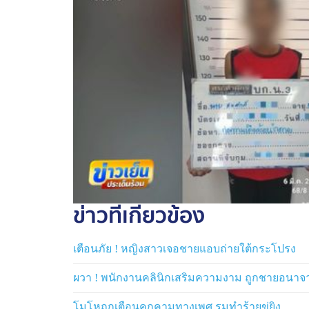
สอบถามความเห็นกับ อธิบดีอัยการสำนักงานค
กฎหมายแก่ประชาชน บอกว่า ต้องดูพฤติกรรมขอ
เพศ ก็จะมีโทษเพิ่มสูงขึ้น กรณีที่เป็นการก
ความช่วยเหลือกับอัยการได้
ด้าน ตำรวจ สน.ลำผักชี ให้ข้อมูลว่า เคยดำเน
"ก่อความเดือดร้อนรำคาญ" ลงโทษด้วยการเปร
เพราะเป็นคดีลหุโทษ และการกระทำของผู้ต้อง
ตรวจสอบไม่พบมีอาการป่วยจิตเวช และไม่พบว่า
ยืนยันหากพรุ่งนี้ผู้เสียหายมาพบ ก็จะให้ควา
ขณะที่ ทีมข่าวไปสอบถามพนักงานบริษัท ที่ผู้เ
ข่าวที่เกี่ยวข้อง
ต้องหาทำงานเป็นคนดูแลสวน ถูกให้ออกจากงานไ
เพิ่งมาทำงาน จึงไม่ทราบเรื่องพฤติกรรมของอีก
เตือนภัย ! หญิงสาวเจอชายแอบถ่ายใต้กระโปรง
ผวา ! พนักงานคลินิกเสริมความงาม ถูกชายอนาจ
โมโหถูกเตือนคุกคามทางเพศ รุมทำร้ายขู่ยิง