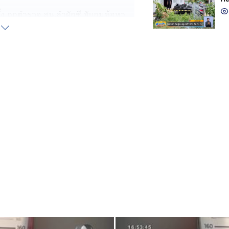
ง ถูกตำรวจ สน.ลำผักชี จับกุมข้อหา
ครั้งละ 2,000 บาท ก็ไม่ได้เข็ดหลาบ
ือนเดิม
่านมา ชายคนนี้ขับรถโฟล์คลิฟต์ จะมายก
ทรศัพท์มือถือด้วย จนผู้เสียหายต้อง
 บอกกับตำรวจว่าเป็นเรื่องภายใน จะ
ไม่หยุดพฤติกรรม จนคราวนี้บริษัทฯ
ขาอื่น แต่เธอเลือกที่จะไม่ไป บริษัทฯ
กลับไปทำงานเหมือนเดิม
วกับสามี แต่ชายคนนี้ก็ยังตามไปรัง
เรื่องนี้เกิดกับเธอคนเดียว ยังพอ
ีอีก 2 คน ที่โดนคุกคามเหมือนกัน แต่ไม่