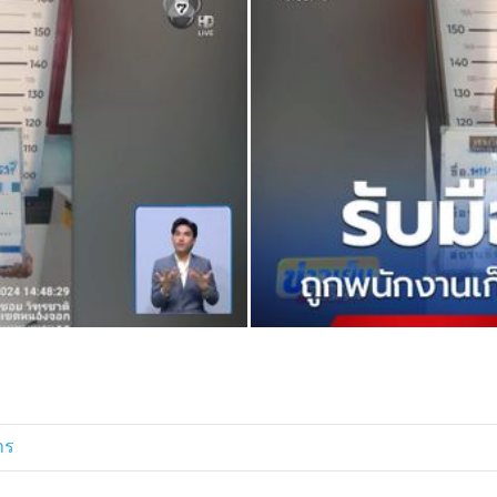
ุ้มครองสิทธิ และช่วยเหลือทาง
งผู้ก่อเหตุ ถ้าไปถึงขั้นคุกคามทาง
่อเหตุแบบไม่เข็ดหลาบ สามารถมาขอ
ินคดีกับชายคนนี้ไป 2 ครั้ง ในข้อหา
ียบเทียบปรับไปครั้งละ 2,000 บาท
หา ก็ยังไม่เข้าข่ายเป็นการอนาจาร
มีผู้เสียหายรายอื่นเข้าแจ้งความ
มเป็นธรรม
สียหายเคยทำงาน ให้ข้อมูลว่า ผู้
ปตั้งแต่เมื่อวานนี้ (12 พ.ค.) ตัวเอง
ฝ่าย เห็นแต่ว่าไม่ค่อยสุงสิงกับใคร
าร