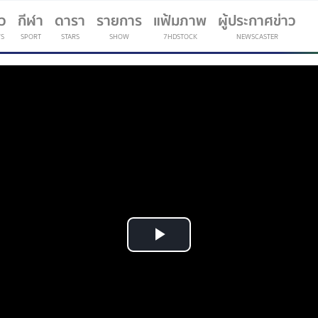
าว
กีฬา
ดารา
รายการ
แฟ้มภาพ
ผู้ประกาศข่าว
S
SPORT
STARS
SHOW
7HDSTOCK
NEWSCASTER
(current)
Play
Video