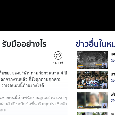
รับมืออย่างไร
ข่าวอื่นใน
เจ
14
แชร์
เก็บขยะของบริษัท ตามก่อกวนนาน 4 ปี
นา
ยออกจากงานแล้ว ก็ยังถูกตามคุกคาม
ว่าเจอแบบนี้ทำอย่างไรดี
พ่
นนั้นชายคนนี้เป็นพนักงานดูแลสวน แรก ๆ
านไปยิ่งหนักข้อขึ้น เริ่มบุกประชิดตัว
อดคน
คน