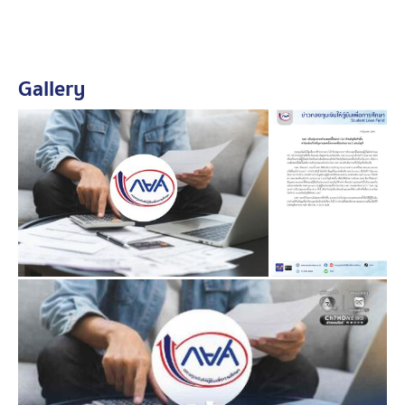
2 แสนบัญชี
ดังนั้น เพื่อไม่ให้เกิดความสับสน กยศ. จึงแก้ไขโดยนำข้อมูล
Gallery
สถานะยอดหนี้เดิมของผู้กู้ยืมเงินประมาณ 2 แสนบัญชีดัง
กล่าวที่เคยปรากฏก่อนหน้านี้กลับมาแสดงในหน้า
แอปพลิเคชัน กยศ.Connect ของผู้กู้ยืมเงินกลุ่มนี้ไปก่อน
โดย กยศ. จะแสดงข้อความว่า “กยศ. อยู่ระหว่างปรับปรุง
ยอดหนี้ของท่าน
ทั้งนี้ เมื่อปรับปรุงเรียบร้อยแล้วจะแสดงให้ทราบอีกครั้งเมื่อ
ระบบพร้อมให้บริการ หากจะปิดบัญชีให้ติดต่อ กยศ.”
กยศ. ขออภัยในความไม่สะดวกที่เกิดขึ้น และจะเร่งปรับปรุง
ระบบแสดงยอดหนี้เพื่อให้ผู้กู้ยืมเงินทุกท่านได้รับข้อมูลที่ถูก
ต้องและเป็นปัจจุบันที่สุด ทั้งนี้ หากท่านมีข้อสงสัยสามารถ
สอบถามเพิ่มเติมได้ที่ไลน์บัญชีทางการ กยศ. หรือ โทร. 0
2016 4888