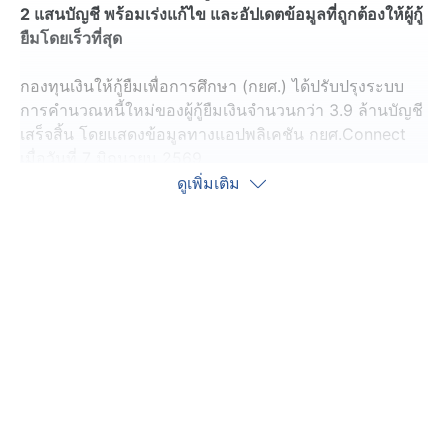
2 แสนบัญชี พร้อมเร่งแก้ไข และอัปเดตข้อมูลที่ถูกต้องให้ผู้กู้
ยืมโดยเร็วที่สุด
กองทุนเงินให้กู้ยืมเพื่อการศึกษา (กยศ.)
ได้ปรับปรุงระบบ
การคำนวณหนี้ใหม่ของผู้กู้ยืมเงินจำนวนกว่า 3.9 ล้านบัญชี
เสร็จสิ้น โดยแสดงข้อมูลทางแอปพลิเคชัน กยศ.Connect
เมื่อวันที่ 7 มิถุนายน 2569
ดูเพิ่มเติม
พร้อมชี้แจงกรณีผู้กู้ยืมเงินร้องเรียนผ่านสื่อสังคมออนไลน์ว่า
ปิดบัญชีแล้วยอดหนี้กลับเข้ามาในระบบ หรือบางรายมียอด
หนี้เพิ่มขึ้นหลังการปรับปรุงระบบดังกล่าวโดย กยศ. จะเร่ง
ดำเนินการแก้ไขให้ถูกต้องโดยเร็ว
กยศ. เปิดเผยว่า ขณะนี้ กยศ. ได้ดำเนินการปรับปรุงระบบ
การคำนวณหนี้ใหม่ (Recalculation) เสร็จสิ้นแล้วจำนวน
กว่า 3.9 ล้านบัญชี โดยได้นำข้อมูลขึ้นแอปพลิเคชัน
กยศ.Connect เมื่อวันที่ 7 มิถุนายน 2569 อย่างไรก็ตาม ยัง
คงมีรายการบัญชีของผู้กู้ยืมเงินที่ได้แสดงผลในแอปพลิเคชัน
กยศ.Connect ซึ่งยังมีความคลาดเคลื่อนอีกจำนวนประมาณ