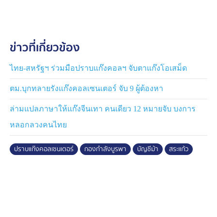
เปต มีนายจ้างชาวจีนดูแล พวกเขาถูกยึดโทรศัพท์และบัตร
ประชาชน ถูกบังคับให้สแกนใบหน้าหลายครั้ง เพื่อใช้ยืนยัน
ตัวตนในการทำธุรกรรม โดยทั้งหมดได้รับค่าตอบแทนจริง
ข่าวที่เกี่ยวข้อง
เพียง 3,500 บาท ต่อคนเท่านั้น
เมื่อค่าตอบแทนไม่เป็นไปตามข้อตกลงและถูกกักตัวไว้ใน
ไทย-สหรัฐฯ ร่วมมือปราบแก๊งคอลฯ จับตาแก๊งโอเสม็ด
โรงงาน นายจ้างชาวจีนจึงแจ้งให้กลับบ้านในวันที่ 1 ต.ค. 68
ตม.บุกทลายรังแก๊งคอลเซนเตอร์ จับ 9 ผู้ต้องหา
โดยนำมาทิ้งไว้ที่ บ้านอ่างศิลาขแมร์ ฝั่งกัมพูชา พวกเขา
ต้องเดินเท้าลัดเลาะข้ามช่องทางธรรมชาติเข้ามายังฝั่งไทย
ล่ามแปลภาษาให้แก๊งจีนเทา คนเดียว 12 หมายจับ บงการ
และพยายามติดต่อรถเช่าให้มารับที่โรงเรียนบ้านอ่างศิลา
หลอกลวงคนไทย
ก่อนจะถูกเจ้าหน้าที่ที่ตั้งจุดตรวจจับกุมตัวไว้ได้
ปราบแก๊งคอลเซนเตอร์
กองกำลังบูรพา
บัญชีม้า
สระแก้ว
เบื้องต้นเจ้าหน้าที่ได้แจ้งข้อหาลักลอบเข้าเมืองโดยผิด
กฎหมาย และควบคุมตัวผู้ต้องหาทั้ง 6 คน รถยนต์และบัญชี
ธนาคารทั้งหมด ส่งมอบให้พนักงานสอบสวน สภ.คลองลึก
เพื่อดำเนินคดีตามกฎหมาย และขยายผลถึงขบวนการค้า
มนุษย์และแก๊งบัญชีม้าข้ามชาติที่อยู่เบื้องหลังต่อไป