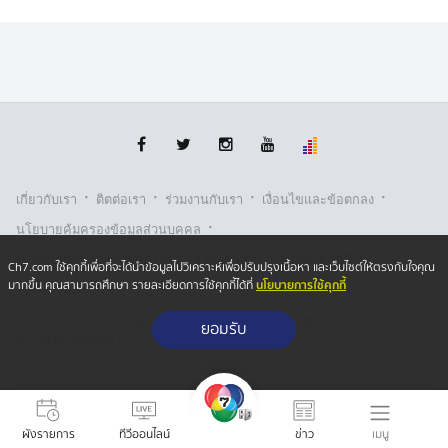
·
·
·
·
เกี่ยวกับเรา
ติตต่อเรา
ร่วมงานกับเรา
เงื่อนไขและข้อตกลง
·
นโยบายคุ้มครองข้อมูลส่วนบุคคล
·
·
นโยบายคุ้มครองข้อมูลส่วนบุคคล (ออนไลน์)
นโยบายคุกกี้
Ch7.com ใช้คุกกี้เพื่อที่จะได้นำข้อมูลไปวิเคราะห์เพื่อปรับปรุงเนื้อหา และเว็บไซต์ให้ตรงกับใจคุณ
นโยบายการใช้คุกกี้
มากขึ้น คุณสามารถศึกษา รายละเอียดการใช้คุกกี้ได้ที่
รับเรื่องร้องเรียน
Copyright © 2026 Bangkok Broadcasting & T.V. Co.,Ltd.
ยอมรับ
All rights reserved
เมนู
ผังรายการ
ทีวีออนไลน์
ข่าว