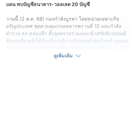
แดน พบบัญชีธนาคาร-วอลเลต 20 บัญชี
วานนี้ (2 ต.ค. 68) กองกำลังบูรพา โดยหน่วยเฉพาะกิจ
อรัญประเทศ ชุดควบคุมกรมทหารพรานที่ 12 และกำลัง
ตำรวจ สภ.คลองลึก ตั้งจุดตรวจร่วมและเข้าสกัดจับรถยนต์
ต้องสงสัย หลังได้รับแจ้งว่ามีการลักลอบนำคนไทยข้ามแดน
โดยผิดกฎหมาย ที่บริเวณที่พักสายตรวจตำบลป่าไร่
อ.อรัญประเทศ จ.สระแก้ว จากการสกัดรถยนต์
ดูเพิ่มเติม
เอนกประสงค์สีขาวต้องสงสัย พบชาวไทย 6 คน เป็นชาย 4
คน หญิง 2 คน เจ้าหน้าที่จึงควบคุมตัวไว้เพื่อสอบสวน โดย
พบว่าทุกคนไม่มีหนังสือเดินทาง และมีท่าทางมีพิรุธ
จากการตรวจสอบสัมภาระของบุคคลทั้ง 6 คน พบบัญชี
ธนาคารและวอลเล็ตของสถาบันการเงินต่าง ๆ รวมกันถึง
20 บัญชี ซึ่งแต่ละคนยอมรับว่าไปทำงานในรูปแบบ "บัญชี
ม้า" ที่ปอยเปต ประเทศกัมพูชา โดยผู้ถูกจับกุมดังกล่าว
ให้การว่า เห็นโฆษณาชักชวนทางเฟซบุ๊กให้ไปทำงานแอ
ดมินเว็บพนัน และรับเช่าบัญชีธนาคารในราคา 10,000
บาทต่อบัญชี แต่เมื่อถูกนำตัวข้ามแดนไปถึงที่ทำงานในปอย