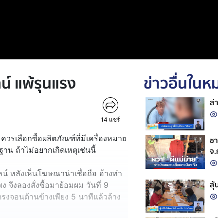
์ แพ้รุนแรง
ข่าวอื่นใน
ล่
14
แชร์
 ควรเลือกซื้อผลิตภัณฑ์ที่มีเครื่องหมาย
ชา
น ถ้าไม่อยากเกิดเหตุเช่นนี้
จ.
ลน์ หลังเห็นโฆษณาน่าเชื่อถือ อ้างทำ
ลุ
งลองสั่งซื้อมาย้อมผม วันที่ 9
งจอนด้านข้างเพียง 5 นาทีแล้วล้าง