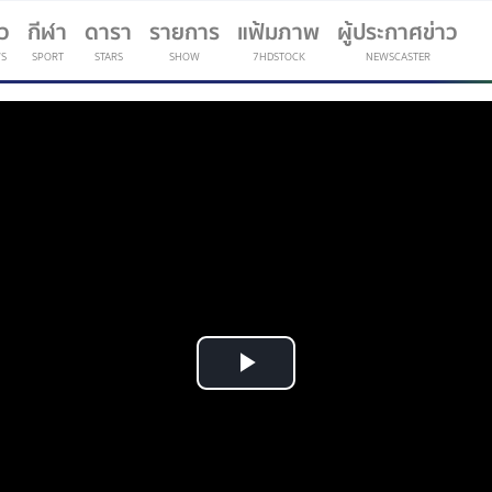
าว
กีฬา
ดารา
รายการ
แฟ้มภาพ
ผู้ประกาศข่าว
S
SPORT
STARS
SHOW
7HDSTOCK
NEWSCASTER
(current)
Play
Video