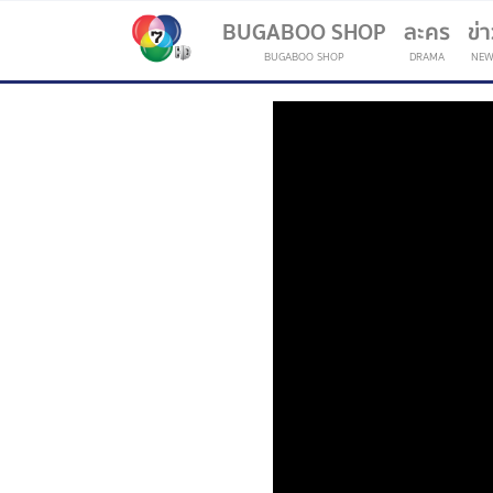
BUGABOO SHOP
ละคร
ข่
BUGABOO SHOP
DRAMA
NEW