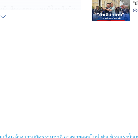
“น
ี่ใบหน้า จึงส่องกระจก พบมีน้ำเหลืองไหล
ยาย้อมผมแน่นอน จึงสระผมด้วยแชมพู
ไม่ดีขึ้น ใบหน้าเริ่มบวม
เสบที่หนังศีรษะและหน้าผาก แต่ไม่
องยาย้อมผมดังกล่าวไม่มีภาษาไทย
าชบุรี ให้ช่วยตรวจสอบยาย้อมผมดัง
ต่อผู้ขาย ปรากฏว่าถูกปฏิเสธความรับ
สภ.เมืองราชบุรี และเตือนผู้ที่จะซื้อ
รรมชาติ ให้ตรวจสอบให้ดีก่อน เพราะ
ื่อน อ้างสารสกัดธรรมชาติ ลวงขายออนไลน์ ทำแพ้รุนแรงน้ำเหลือ