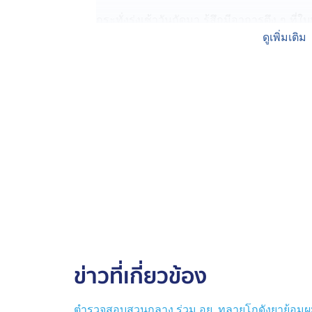
กระทั่งรุ่งเช้าวันถัดมา รู้สึกมีอาการตึง ๆ ท
ออกจากโคมผมบริเวณที่ย้อมสี มั่นใจว่าแพ้
ดูเพิ่มเติม
เด็กอีกครั้ง พร้อมซื้อยาแก้แพ้มากิน แต่อาการ
ตัดสินใจไปโรงพยาบาล แพทย์ระบุ มีอาการอัก
สามารถระบุชนิดสารเคมีที่แพ้ได้ เพราะบนซ
กำกับอยู่เลย
ตนจึงไปปรึกษาสำนักงานสาธารณสุขจังหวัดร
กล่าว พบไม่ได้จดแจ้งและไม่มีเลข อย. จึงติด
ผิดชอบ
ผู้เสียหายนำหลักฐานไปลงบันทึกประจำวันไว้ที่ 
ผลิตภัณฑ์ที่มีการโฆษณาว่าสกัดมาจากสารธ
บางทีมีการโฆษณาเกินจริง
ข่าวที่เกี่ยวข้อง
ตำรวจสอบสวนกลาง ร่วม อย. ทลายโกดังยาย้อมผมเถ