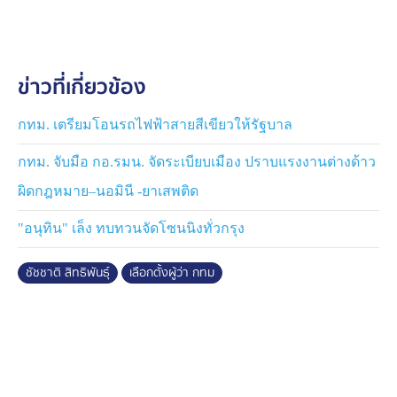
รับผิดชอบคำพูดของตัวเองด้วย
.
ข่าวที่เกี่ยวข้อง
กทม. เตรียมโอนรถไฟฟ้าสายสีเขียวให้รัฐบาล
กทม. จับมือ กอ.รมน. จัดระเบียบเมือง ปราบแรงงานต่างด้าว
ผิดกฎหมาย–นอมินี -ยาเสพติด
"อนุทิน" เล็ง ทบทวนจัดโซนนิงทั่วกรุง
ชัชชาติ สิทธิพันธุ์
เลือกตั้งผู้ว่า กทม