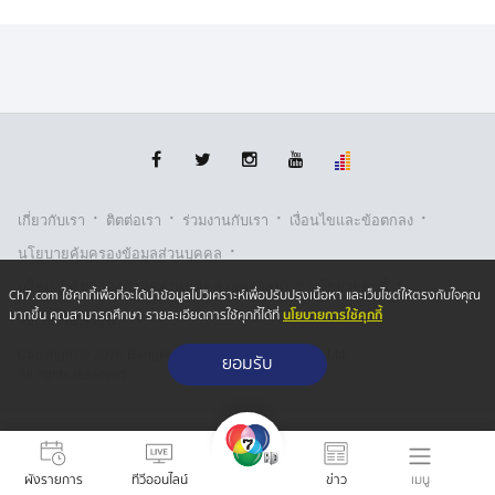
·
·
·
·
เกี่ยวกับเรา
ติตต่อเรา
ร่วมงานกับเรา
เงื่อนไขและข้อตกลง
·
นโยบายคุ้มครองข้อมูลส่วนบุคคล
·
·
นโยบายคุ้มครองข้อมูลส่วนบุคคล (ออนไลน์)
นโยบายคุกกี้
Ch7.com ใช้คุกกี้เพื่อที่จะได้นำข้อมูลไปวิเคราะห์เพื่อปรับปรุงเนื้อหา และเว็บไซต์ให้ตรงกับใจคุณ
นโยบายการใช้คุกกี้
มากขึ้น คุณสามารถศึกษา รายละเอียดการใช้คุกกี้ได้ที่
รับเรื่องร้องเรียน
Copyright © 2026 Bangkok Broadcasting & T.V. Co.,Ltd.
ยอมรับ
All rights reserved
เมนู
ผังรายการ
ทีวีออนไลน์
ข่าว