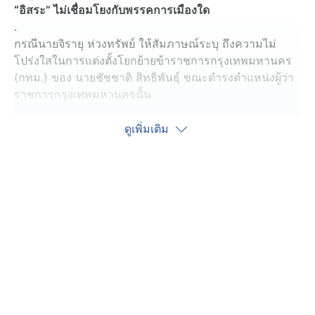
“อิสระ” ไม่เชื่อมโยงกับพรรคการเมืองใด
.
กรณีนายจิรายุ ห่วงทรัพย์ ให้สัมภาษณ์ระบุ ถึงความไม่
โปร่งใสในการแต่งตั้งโยกย้ายข้าราชการกรุงเทพมหานคร
(กทม.) ของ นายชัชชาติ สิทธิพันธุ์ ขณะดำรงตำแหน่งผู้ว่า
ราชการกรุงเทพมหานครนั้น
.
ล่าสุด (2 มิ.ย.69) ในระหว่างลงพื้นที่หาเสียงเขตห้วยขวาง
ดูเพิ่มเติม
นายชัชชาติ ผู้สมัครผู้ว่าราชการกรุงเทพมหานคร ได้ชี้แจง
ประเด็นดังกล่าว โดยยืนยันว่า ดำเนินการตามหลักเกณฑ์
เมื่อมีปัญหาเรื่องขั้นตอน ก็แก้ไขให้ถูกต้องแล้ว ย้ำเลือกคนดี
คนเก่งเข้าไปทำงาน ไม่มีการใช้เรื่องส่วนตัว หรือเรื่องไร้
สาระไปช่วยเหลือในการโยกย้ายตามที่มีการพูดถึง หาก
ต้องการตรวจสอบก็ยินดี
.
และ การที่นายจิรายุ ซึ่งคุ้นเคยกันดี ออกมาพูดประเด็นนี้
ทำให้เห็นได้ชัดเจน ถึงความเป็นอิสระของตนเอง ไม่ได้มี
การช่วยเหลือ หรือเกี่ยวข้องกับพรรคการเมืองใด แต่การที่
ใช้ถ้อยคำไม่เหมาะสมกล่าวพาดพิงข้าราชการ คนพูดต้อง