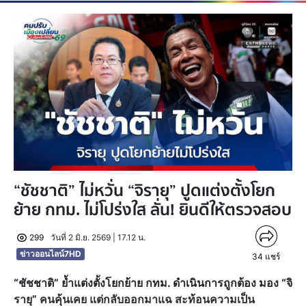
“ชัชชาติ” ไม่หวั่น “จิรายุ” ปูดแต่งตั้งโยก
ย้าย กทม. ไม่โปร่งใส ลั่น! ยินดีให้ตรวจสอบ
299
วันที่ 2 มิ.ย. 2569 | 17.12 น.
ข่าวออนไลน์7HD
34
แชร์
“ชัชชาติ” ย้ำแต่งตั้งโยกย้าย กทม. ดำเนินการถูกต้อง มอง “จิ
รายุ” คนคุ้นเคย แต่กลับออกมาแฉ สะท้อนความเป็น