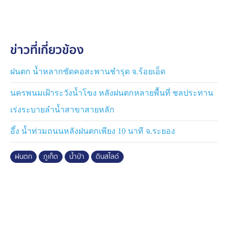
ขณะที่ชาวบ้านในพื้นที่ต่างเรียกร้องให้หน่วยงานที่เกี่ยวข้อง
เร่งเข้าช่วยเหลือผู้ประสบภัย พร้อมตรวจสอบระบบระบายน้ำ
ข่าวที่เกี่ยวข้อง
และแนวป้องกันดินถล่มบริเวณเชิงเขา เพื่อป้องกันไม่ให้เกิด
เหตุซ้ำรอยในอนาคต โดยเฉพาะในช่วงฤดูฝนที่ยังคงมีความ
เสี่ยงเกิดฝนตกหนักอย่างต่อเนื่อง
ฝนตก น้ำหลากซัดคอสะพานชำรุด จ.ร้อยเอ็ด
นครพนมเฝ้าระวังน้ำโขง หลังฝนตกหลายพื้นที่ ชลประทาน
เร่งระบายลำน้ำสาขาสายหลัก
อึ้ง น้ำท่วมถนนหลังฝนตกเพียง 10 นาที จ.ระยอง
ฝนตก
ภูเก็ต
น้ำป่า
ดินสไลด์