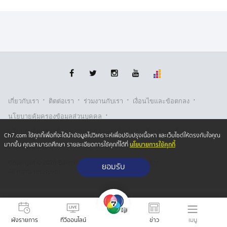
·
·
·
·
เกี่ยวกับเรา
ติตต่อเรา
ร่วมงานกับเรา
เงื่อนไขและข้อตกลง
·
นโยบายคุ้มครองข้อมูลส่วนบุคคล
·
·
นโยบายคุ้มครองข้อมูลส่วนบุคคล (ออนไลน์)
นโยบายคุกกี้
Ch7.com ใช้คุกกี้เพื่อที่จะได้นำข้อมูลไปวิเคราะห์เพื่อปรับปรุงเนื้อหา และเว็บไซต์ให้ตรงกับใจคุณ
นโยบายการใช้คุกกี้
มากขึ้น คุณสามารถศึกษา รายละเอียดการใช้คุกกี้ได้ที่
รับเรื่องร้องเรียน
Copyright © 2026 Bangkok Broadcasting & T.V. Co.,Ltd.
ยอมรับ
All rights reserved
เมนู
ผังรายการ
ทีวีออนไลน์
ข่าว