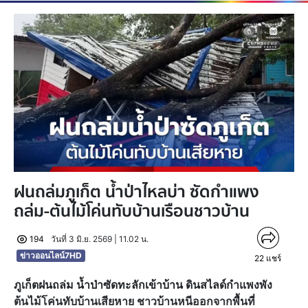
ฝนถล่มภูเก็ต น้ำป่าไหลบ่า ซัดกำแพง
ถล่ม-ต้นไม้โค่นทับบ้านเรือนชาวบ้าน
194
วันที่ 3 มิ.ย. 2569 | 11.02 น.
ข่าวออนไลน์7HD
22
แชร์
ภูเก็ตฝนถล่ม น้ำป่าซัดทะลักเข้าบ้าน ดินสไลด์กำแพงพัง
ต้นไม้โค่นทับบ้านเสียหาย ชาวบ้านหนีออกจากพื้นที่