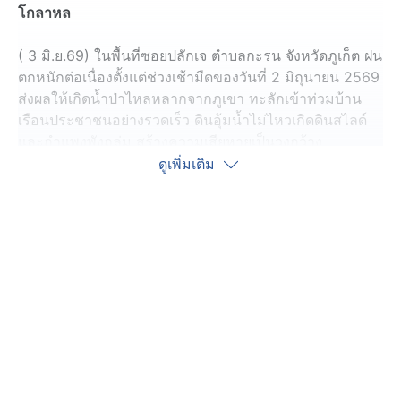
โกลาหล
( 3 มิ.ย.69) ในพื้นที่ซอยปลักเจ ตำบลกะรน จังหวัดภูเก็ต ฝน
ตกหนักต่อเนื่องตั้งแต่ช่วงเช้ามืดของวันที่ 2 มิถุนายน 2569
ส่งผลให้เกิดน้ำป่าไหลหลากจากภูเขา ทะลักเข้าท่วมบ้าน
เรือนประชาชนอย่างรวดเร็ว ดินอุ้มน้ำไม่ไหวเกิดดินสไลด์
และกำแพงพังถล่ม สร้างความเสียหายเป็นวงกว้าง
ดูเพิ่มเติม
ชาวบ้านในพื้นที่ต่างพากันแตกตื่น เมื่อกระแสน้ำสีแดงขุ่น
จากภูเขาไหลบ่าลงมาด้วยความรุนแรง ก่อนทะลักเข้า
ภายในบ้านหลายหลัง ข้าวของเครื่องใช้ได้รับความเสียหาย
ขณะที่บางครอบครัวต้องรีบขนทรัพย์สินและพาสมาชิกใน
บ้านหนีออกจากพื้นที่อย่างโกลาหล
นอกจากนี้ ยังมีต้นไม้ขนาดใหญ่ถูกแรงลมพายุพัดจนโค่นล้ม
ลงมาทับบ้านเรือนประชาชน ส่งผลให้บ้านบางหลังได้รับ
ความเสียหายอย่างหนัก จนแทบไม่สามารถอยู่อาศัยได้
เคราะห์ดีที่ไม่มีรายงานผู้ได้รับบาดเจ็บหรือเสียชีวิตจาก
เหตุการณ์ดังกล่าว