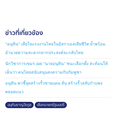
ผู้สื่อข่าวถามถึงกรณีนายศุภชัย ใจสมุทร ประธานคณะ
ทำงานฝ่ายกฎหมายพรรคภูมิใจไทย ไปถอนแจ้งความ
ดำเนินคดีกับนายภูมิธรรม เวชยชัย รองนายกรัฐมนตรีและ
รัฐมนตรีว่าการกระทรวงมหาดไทย ในฐานะรักษาราชการ
แทนนายกรัฐมนตรี ในมาตรา 157 นายอนุทิน ระบุว่า นาย
ข่าวที่เกี่ยวข้อง
ศุภชัยได้ไลน์มาชี้แจงกับตนว่าทุกอย่างมีความชัดเจนแล้ว
จึงได้ไปถอนแจ้งความ และนายศุภชัยไม่ได้ทำในนามพรรค
แต่ไปในนามบุคคล ซึ่งตนมองว่าทุกคนมีสิทธิ์ที่จะทำอะไร
“อนุทิน” เสียใจแรงงานไทยในอิสราเอลเสียชีวิต ย้ำพร้อม
หากสิ่งที่ทำไม่กระทบต่อพรรคหรือแนวนโยบายของพรรค ก็
อำนวยความสะดวกหากประสงค์จะกลับไทย
ให้ทุกคนไปทำตามเจตนา และรับผิดชอบตัวเอง “พรรค
ภูมิใจไทยสงบ สันติ สามัคคี”
นักวิชาการเขมร เผย “นายอนุทิน” ชนะเลือกตั้ง สะท้อนให้
เห็นว่า คนไทยสนับสนุนสงครามกับกัมพูชา
ส่วนพรรคเพื่อไทยจะเตรียมอภิปรายหากอนุทินได้เป็นนายก
รัฐมนตรีนั้น นายอนุทิน กล่าวว่า เราเป็นบุคคลสาธารณะ
อนุทิน พาชี้จุดสร้างรั้วชายแดน ลั่น สร้างรั้วสลับกำแพง
ตั้งแต่เข้ามาสนามการเมือง สิ่งที่เราพร้อมคือเรามีความจริง
ตลอดแนว
คนที่จะบี้หรือมาอภิปรายก็ขอให้เอาความจริงมาพูดเท่านั้น
เอง อย่าไปเสกสรรปั้นแต่ง
อนุทินชาญวีรกูล
เลือกนายกรัฐมนตรี
ผู้สื่อข่าวถามต่อว่า นายเนวิน ชิดชอบ ประธานสโมสร