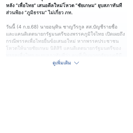
หลัง “เพื่อไทย” เสนอดีลใหม่โหวต “ชัยเกษม” ยุบสภาทันที
ส่วนฟ้อง “ภูมิธรรม” ไม่เกี่ยว ภท.
วันนี้ (4 ก.ย.68) นายอนุทิน ชาญวีรกูล สส.บัญชีรายชื่อ
และแคนดิเดตนายกรัฐมนตรีของพรรคภูมิใจไทย เปิดเผยถึง
กรณีพรรคเพื่อไทยยื่นข้อเสนอใหม่ หากพรรคประชาชน
โหวตให้นายชัยเกษม นิติสิริ แคนดิเดตนายกรัฐมนตรีของ
พรรคเพื่อไทย จะยุบสภาทันทีว่า คนที่เป็นนายกรัฐมนตรีมี
สิทธิ์ยุบสภาได้ แต่ตนมั่นใจว่าพรรคประชาชนไม่เปลี่ยนใจ
ดูเพิ่มเติม
และพรรคประชาชนก็มั่นใจว่า ตนจะปฏิบัติตามข้อตกลงทุก
อย่าง ซึ่งถือเป็นข้อตกลงที่ได้ทำร่วมกันเรียบร้อยแล้ว ไม่เช่น
นั้นหัวหน้าพรรคประชาชนคงไม่ยอมลงนาม
ส่วนความพร้อมในการเข้าสู่การโหวตเลือกนายกรัฐมนตรี
นายอนุทิน กล่าวว่า การแข่งขันถือเป็นเรื่องดี ทำให้ทุกฝ่ายมี
ความกระตือรือร้น ซึ่งก็แล้วแต่ที่ประชุมหากให้มีการแสดง
วิสัยทัศน์